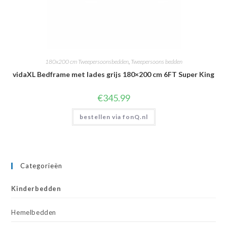
180x200 cm Tweepersoonsbedden
,
Tweepersoons bedden
vidaXL Bedframe met lades grijs 180×200 cm 6FT Super King
€
345.99
bestellen via fonQ.nl
Categorieën
Kinderbedden
Hemelbedden