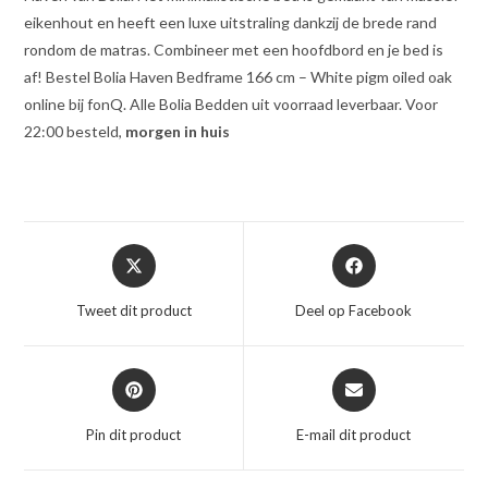
eikenhout en heeft een luxe uitstraling dankzij de brede rand
rondom de matras. Combineer met een hoofdbord en je bed is
af! Bestel Bolia Haven Bedframe 166 cm – White pigm oiled oak
online bij fonQ. Alle Bolia Bedden uit voorraad leverbaar. Voor
22:00 besteld,
morgen in huis
Opent
Opent
in
in
een
een
Tweet dit product
Deel op Facebook
nieuw
nieuw
venster
venster
Opent
Opent
in
in
een
een
Pin dit product
E-mail dit product
nieuw
nieuw
venster
venster