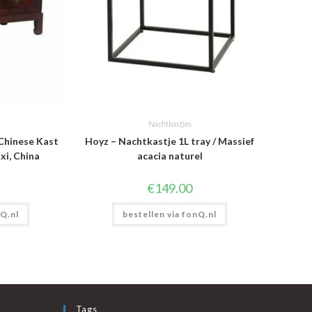
Nachtkastjes
 Chinese Kast
Hoyz – Nachtkastje 1L tray / Massief
xi, China
acacia naturel
€
149.00
nQ.nl
bestellen via fonQ.nl
Tags