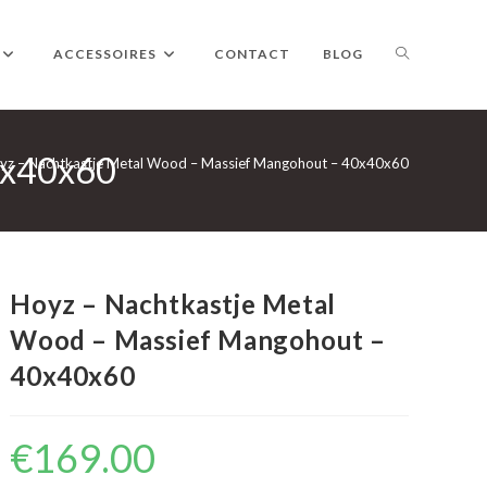
TOGGLE
ACCESSOIRES
CONTACT
BLOG
0x40x60
WEBSITE
yz – Nachtkastje Metal Wood – Massief Mangohout – 40x40x60
ZOEKEN
Hoyz – Nachtkastje Metal
Wood – Massief Mangohout –
40x40x60
€
169.00