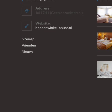
Address:
Jol 17 41 (Geen bezoekadres!)
Website:
beddenwinkel-online.nl
Sitemap
Vrienden
Nieuws