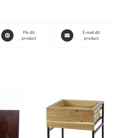
Opent
Opent
Pin dit
E-mail dit
product
product
in
in
een
een
nieuw
nieuw
venster
venster