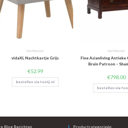
Nachtkastjes
Nachtkastjes
vidaXL Nachtkastje Grijs
Fine Asianliving Antieke
Bruin Patroon – Shan
€
52.99
€
798.00
bestellen via fonQ.nl
bestellen via fo
e Blog Berichten
Productcategorieën