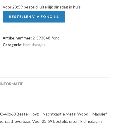
Voor 23:59 besteld, uiterlijk dinsdag in huis
BESTELLEN VIA FONQ.NL
Artikelnummer:
2_593848-fonq
Categorie:
Nachtkastjes
 INFORMATIE
40x40x60 Bestel Hoyz – Nachtkastje Metal Wood – Massief
rraad leverbaar. Voor 23:59 besteld, uiterlijk dinsdag in