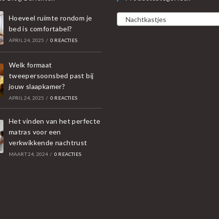
Hoeveel ruimte rondom je
Nachtkastjes
bed is comfortabel?
APRIL 24, 2025
/
0 REACTIES
Welk formaat
tweepersoonsbed past bij
jouw slaapkamer?
APRIL 24, 2025
/
0 REACTIES
Het vinden van het perfecte
matras voor een
verkwikkende nachtrust
MAART 24, 2024
/
0 REACTIES