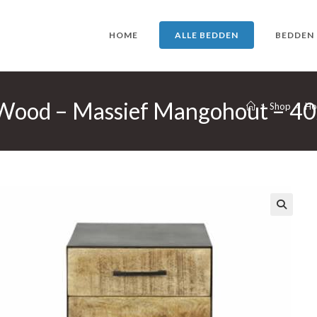
HOME
ALLE BEDDEN
BEDDEN
 Wood – Massief Mangohout – 4
>
Shop
>
Ho
🔍