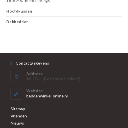
180x200cm Boxsprings
Hoofdkussen
Dekbedden
Contactgegevens
Address:
Jol 17 41 (Geen bezoekadres!)
Website:
beddenwinkel-online.nl
Sitemap
Vrienden
Nieuws