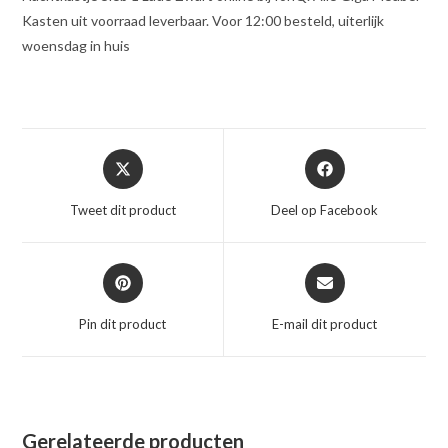
Kasten uit voorraad leverbaar. Voor 12:00 besteld, uiterlijk
woensdag in huis
Opent
Opent
in
in
een
een
Tweet dit product
Deel op Facebook
nieuw
nieuw
venster
venster
Opent
Opent
in
in
een
een
Pin dit product
E-mail dit product
nieuw
nieuw
venster
venster
Gerelateerde producten