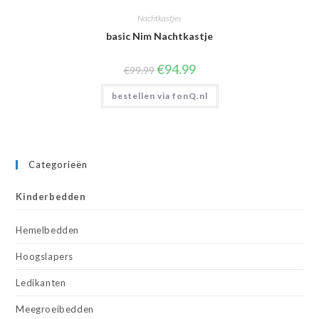
Nachtkastjes
basic Nim Nachtkastje
Oorspronkelijke
Huidige
€
94.99
€
99.99
prijs
prijs
was:
is:
bestellen via fonQ.nl
€99.99.
€94.99.
Categorieën
Kinderbedden
Hemelbedden
Hoogslapers
Ledikanten
Meegroeibedden