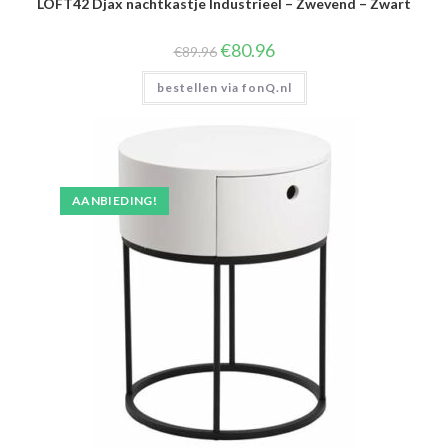
LOFT42 Djax nachtkastje Industrieel – Zwevend – Zwart
Oorspronkelijke
Huidige
€
80.96
€
89.96
prijs
prijs
was:
is:
bestellen via fonQ.nl
€89.96.
€80.96.
AANBIEDING!