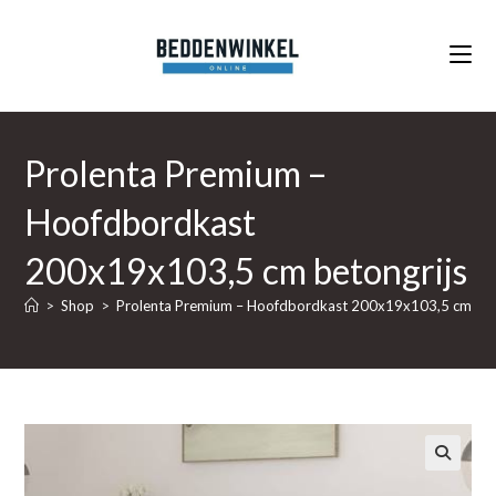
Ga
naar
inhoud
Prolenta Premium –
Hoofdbordkast
200x19x103,5 cm betongrijs
>
Shop
>
Prolenta Premium – Hoofdbordkast 200x19x103,5 cm bet
🔍