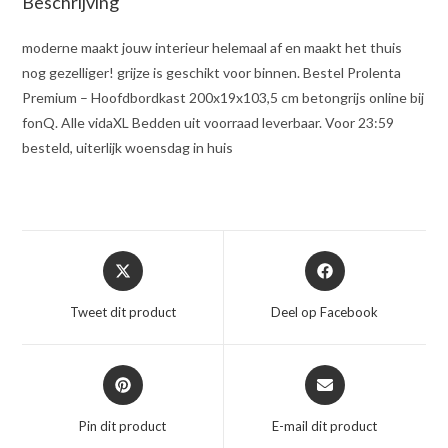
Beschrijving
moderne maakt jouw interieur helemaal af en maakt het thuis
nog gezelliger! grijze is geschikt voor binnen. Bestel Prolenta
Premium – Hoofdbordkast 200x19x103,5 cm betongrijs online bij
fonQ. Alle vidaXL Bedden uit voorraad leverbaar. Voor 23:59
besteld, uiterlijk woensdag in huis
Opent
Opent
in
in
een
een
Tweet dit product
Deel op Facebook
nieuw
nieuw
venster
venster
Opent
Opent
in
in
een
een
Pin dit product
E-mail dit product
nieuw
nieuw