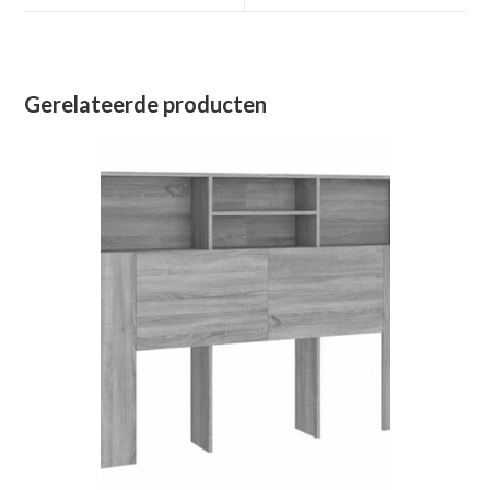
venster
venster
Gerelateerde producten