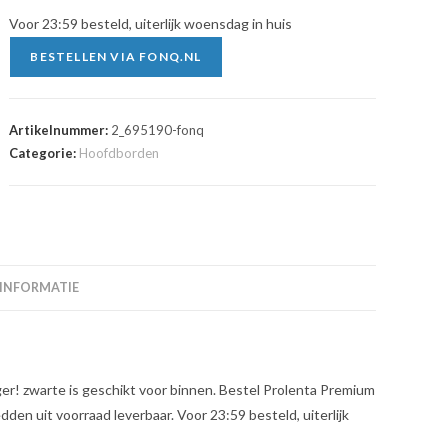
Voor 23:59 besteld, uiterlijk woensdag in huis
BESTELLEN VIA FONQ.NL
Artikelnummer:
2_695190-fonq
Categorie:
Hoofdborden
 INFORMATIE
iger! zwarte is geschikt voor binnen. Bestel Prolenta Premium
en uit voorraad leverbaar. Voor 23:59 besteld, uiterlijk