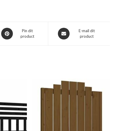
Opent
Opent
Pin dit
E-mail dit
product
product
in
in
een
een
nieuw
nieuw
venster
venster