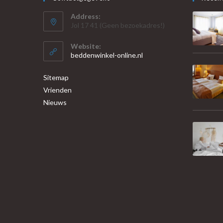
Address:
Jol 17 41 (Geen bezoekadres!)
Website:
beddenwinkel-online.nl
Sitemap
Vrienden
Nieuws