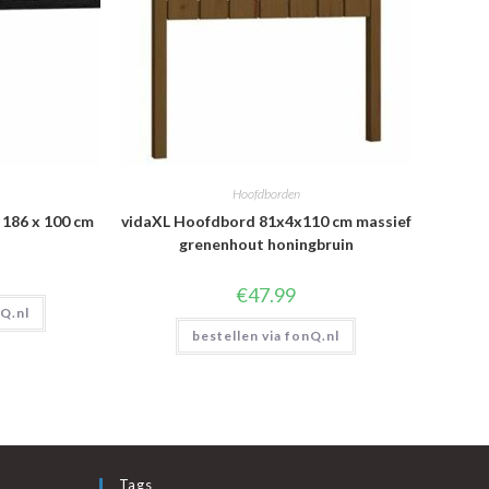
Hoofdborden
186 x 100 cm
vidaXL Hoofdbord 81x4x110 cm massief
grenenhout honingbruin
€
47.99
nQ.nl
bestellen via fonQ.nl
Tags