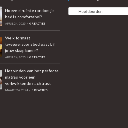
Hoeveel ruimte rondom je
Hoofdborden
bed is comfortabel?
APRIL 24, 2025
/
0 REACTIES
Welk formaat
tweepersoonsbed past bij
jouw slaapkamer?
APRIL 24, 2025
/
0 REACTIES
Het vinden van het perfecte
matras voor een
verkwikkende nachtrust
MAART 24, 2024
/
0 REACTIES