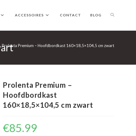
TOGGLE
ACCESSOIRES
CONTACT
BLOG
art
WEBSITE
Prolenta Premium – Hoofdbordkast 160×18,5×104,5 cm zwart
ZOEKEN
Prolenta Premium –
Hoofdbordkast
160×18,5×104,5 cm zwart
€
85.99