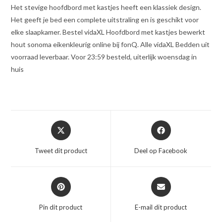
Het stevige hoofdbord met kastjes heeft een klassiek design.
Het geeft je bed een complete uitstraling en is geschikt voor
elke slaapkamer. Bestel vidaXL Hoofdbord met kastjes bewerkt
hout sonoma eikenkleurig online bij fonQ. Alle vidaXL Bedden uit
voorraad leverbaar. Voor 23:59 besteld, uiterlijk woensdag in
huis
Opent
Opent
in
in
een
een
Tweet dit product
Deel op Facebook
nieuw
nieuw
venster
venster
Opent
Opent
in
in
een
een
Pin dit product
E-mail dit product
nieuw
nieuw