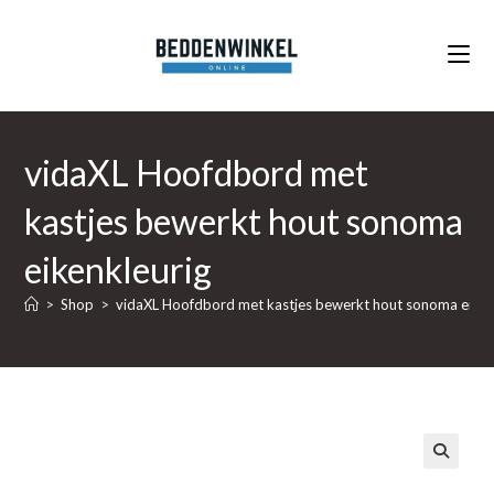
Ga
naar
inhoud
vidaXL Hoofdbord met
kastjes bewerkt hout sonoma
eikenkleurig
>
Shop
>
vidaXL Hoofdbord met kastjes bewerkt hout sonoma eiken
🔍