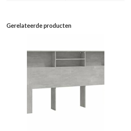
venster
venster
Gerelateerde producten