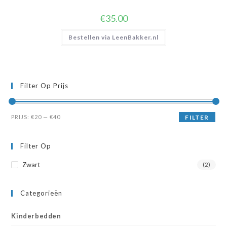
€
35.00
Bestellen via LeenBakker.nl
Filter Op Prijs
Min.
Max.
PRIJS:
€20
—
€40
FILTER
prijs
prijs
Filter Op
Zwart
(2)
Categorieën
Kinderbedden