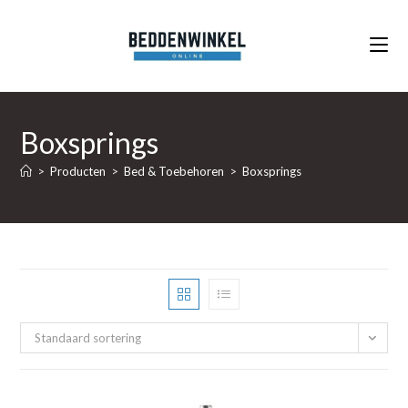
Ga
naar
inhoud
Boxsprings
>
Producten
>
Bed & Toebehoren
>
Boxsprings
Standaard sortering