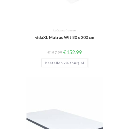
Latex matrassen
vidaXL Matras Wit 80 x 200 cm
Oorspronkelijke
Huidige
€
152.99
€
157.99
prijs
prijs
was:
is:
bestellen via fonQ.nl
€157.99.
€152.99.