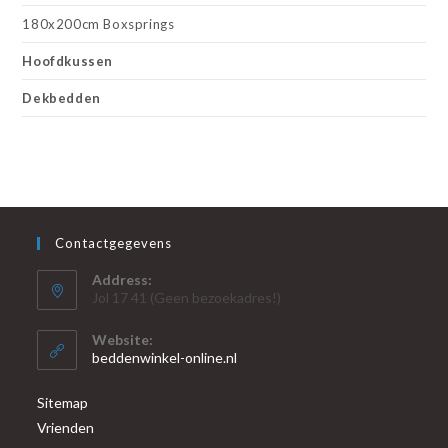
180x200cm Boxsprings
Hoofdkussen
Dekbedden
Contactgegevens
Address:
Jol 17 41 (Geen bezoekadres!)
Website:
beddenwinkel-online.nl
Sitemap
Vrienden