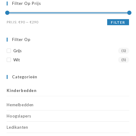
Filter Op Prijs
Min.
Max.
PRIJS:
€90
—
€290
FILTER
prijs
prijs
Filter Op
Grijs
(1)
Wit
(5)
Categorieën
Kinderbedden
Hemelbedden
Hoogslapers
Ledikanten