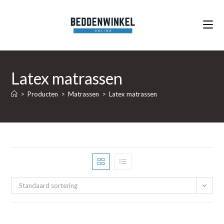
Ga
naar
inhoud
Latex matrassen
>
Producten
>
Matrassen
>
Latex matrassen
Standaard sortering