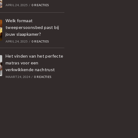
APRIL 24, 2025
/
0 REACTIES
Welk formaat
tweepersoonsbed past bij
jouw slaapkamer?
APRIL 24, 2025
/
0 REACTIES
Het vinden van het perfecte
matras voor een
verkwikkende nachtrust
MAART 24, 2024
/
0 REACTIES