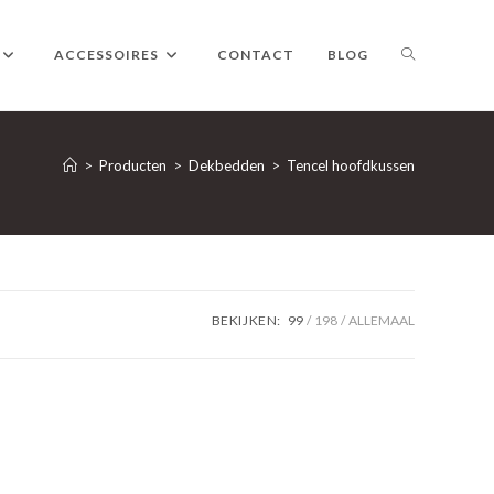
TOGGLE
ACCESSOIRES
CONTACT
BLOG
WEBSITE
>
Producten
>
Dekbedden
>
Tencel hoofdkussen
ZOEKEN
BEKIJKEN:
99
198
ALLEMAAL