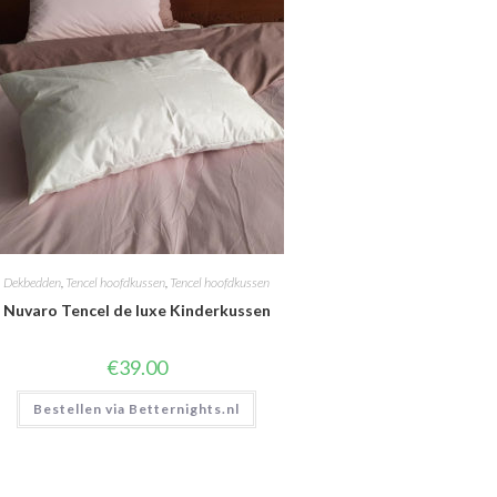
Dekbedden
,
Tencel hoofdkussen
,
Tencel hoofdkussen
Nuvaro Tencel de luxe Kinderkussen
€
39.00
Bestellen via Betternights.nl