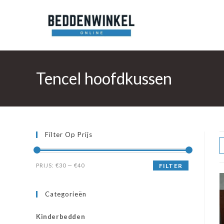
Ga
naar
inhoud
Tencel hoofdkussen
Filter Op Prijs
Min.
Max.
PRIJS:
€30
—
€40
FILTER
prijs
prijs
Categorieën
Kinderbedden