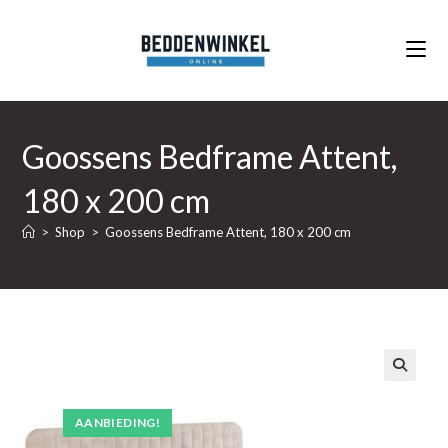
Ga
naar
inhoud
Goossens Bedframe Attent,
180 x 200 cm
>
Shop
>
Goossens Bedframe Attent, 180 x 200 cm
🔍
AANBIEDING!