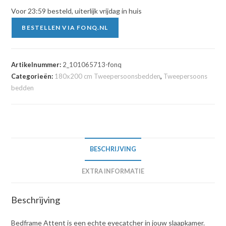
€1,288.00.
€1,050.00.
Voor 23:59 besteld, uiterlijk vrijdag in huis
BESTELLEN VIA FONQ.NL
Artikelnummer:
2_101065713-fonq
Categorieën:
180x200 cm Tweepersoonsbedden
,
Tweepersoons
bedden
BESCHRIJVING
EXTRA INFORMATIE
Beschrijving
Bedframe Attent is een echte eyecatcher in jouw slaapkamer.