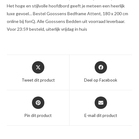
Het hoge en stijlvolle hoofdbord geeft je meteen een heerlijk
luxe gevoel… Bestel Goossens Bedframe Attent, 180 x 200 cm
online bij fonQ. Alle Goossens Bedden uit voorraad leverbaar.
Voor 23:59 besteld, uiterlijk vrijdag in huis
Opent
Opent
in
in
een
een
Tweet dit product
Deel op Facebook
nieuw
nieuw
venster
venster
Opent
Opent
in
in
een
een
Pin dit product
E-mail dit product
nieuw
nieuw
venster
venster