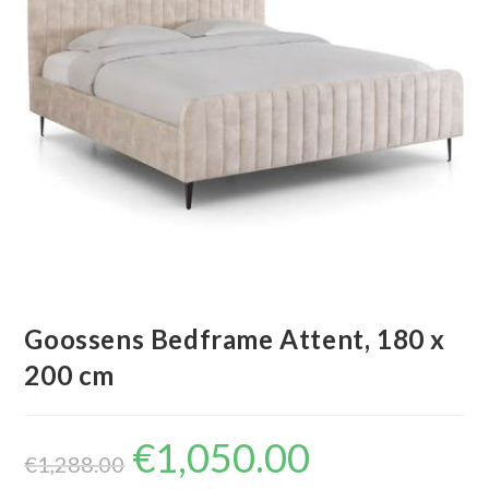
Goossens Bedframe Attent, 180 x
200 cm
€
1,050.00
Oorspronkelijke
Huidige
prijs
prijs
€
1,288.00
was:
is: