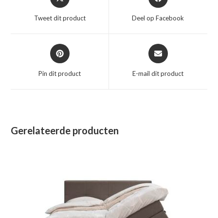
in
in
een
een
Tweet dit product
Deel op Facebook
nieuw
nieuw
venster
venster
Opent
Opent
in
in
een
een
Pin dit product
E-mail dit product
nieuw
nieuw
venster
venster
Gerelateerde producten