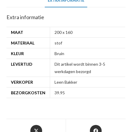
EXTRA INFORMATIE
Extra informatie
MAAT
200 x 160
MATERIAAL
stof
KLEUR
Bruin
LEVERTIJD
Dit artikel wordt binnen 3-5
werkdagen bezorgd
VERKOPER
Leen Bakker
BEZORGKOSTEN
39.95
Opent
Opent