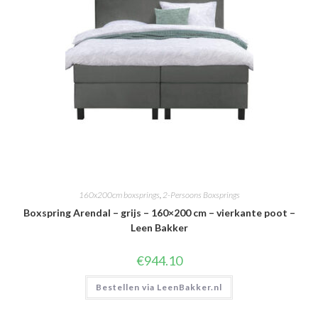
160x200cm boxsprings
,
2-Persoons Boxsprings
Boxspring Arendal – grijs – 160×200 cm – vierkante poot –
Leen Bakker
€
944.10
Bestellen via LeenBakker.nl