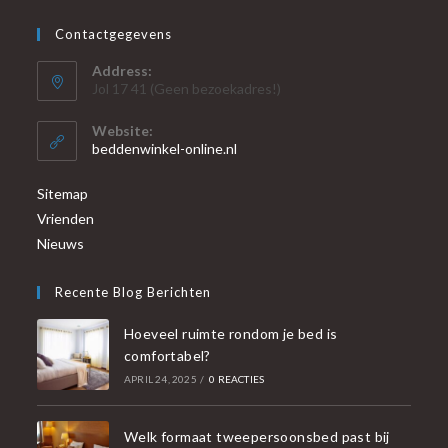
Contactgegevens
Address:
Jol 17 41 (Geen bezoekadres!)
Website:
beddenwinkel-online.nl
Sitemap
Vrienden
Nieuws
Recente Blog Berichten
Hoeveel ruimte rondom je bed is
comfortabel?
APRIL 24, 2025
/
0 REACTIES
Welk formaat tweepersoonsbed past bij