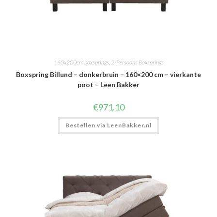
160x200cm boxsprings
,
2-Persoons Boxsprings
Boxspring Billund – donkerbruin – 160×200 cm – vierkante
poot – Leen Bakker
€
971.10
Bestellen via LeenBakker.nl