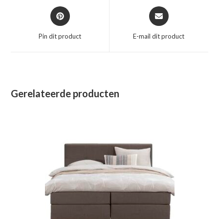
Opent
Opent
in
in
een
een
Pin dit product
E-mail dit product
nieuw
nieuw
venster
venster
Gerelateerde producten