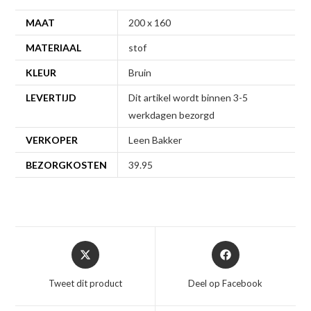
MAAT
200 x 160
MATERIAAL
stof
KLEUR
Bruin
LEVERTIJD
Dit artikel wordt binnen 3-5
werkdagen bezorgd
VERKOPER
Leen Bakker
BEZORGKOSTEN
39.95
Opent
Opent
in
in
een
een
Tweet dit product
Deel op Facebook
nieuw
nieuw
venster
venster