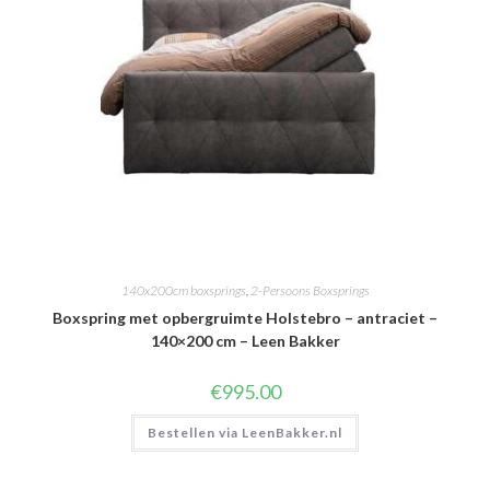
140x200cm boxsprings
,
2-Persoons Boxsprings
Boxspring met opbergruimte Holstebro – antraciet –
140×200 cm – Leen Bakker
€
995.00
Bestellen via LeenBakker.nl