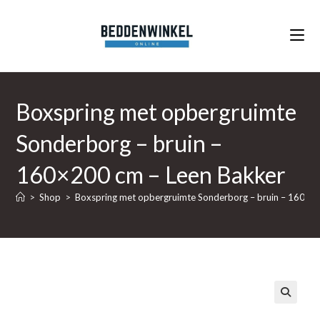
Ga
naar
inhoud
Boxspring met opbergruimte
Sonderborg – bruin –
160×200 cm – Leen Bakker
>
Shop
>
Boxspring met opbergruimte Sonderborg – bruin – 160×2
🔍