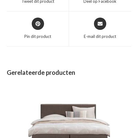
Tweet dit product
Deel op Facebook
nieuw
nieuw
venster
venster
Opent
Opent
in
in
een
een
Pin dit product
E-mail dit product
nieuw
nieuw
venster
venster
Gerelateerde producten