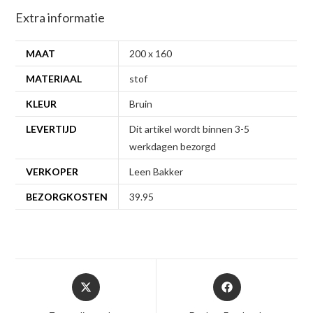
Extra informatie
MAAT
200 x 160
MATERIAAL
stof
KLEUR
Bruin
LEVERTIJD
Dit artikel wordt binnen 3-5
werkdagen bezorgd
VERKOPER
Leen Bakker
BEZORGKOSTEN
39.95
Opent
Opent
in
in
een
een