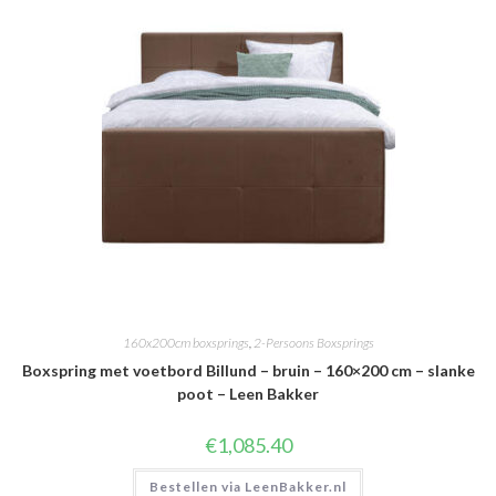
160x200cm boxsprings
,
2-Persoons Boxsprings
Boxspring met voetbord Billund – bruin – 160×200 cm – slanke
poot – Leen Bakker
€
1,085.40
Bestellen via LeenBakker.nl