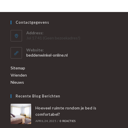
Contactgegevens
Address:
Jol 17 41 (Geen bezoekadres!)
Website:
beddenwinkel-online.nl
Sitemap
Vrienden
Nieuws
Recente Blog Berichten
Hoeveel ruimte rondom je bed is
comfortabel?
APRIL 24, 2025
/
0 REACTIES