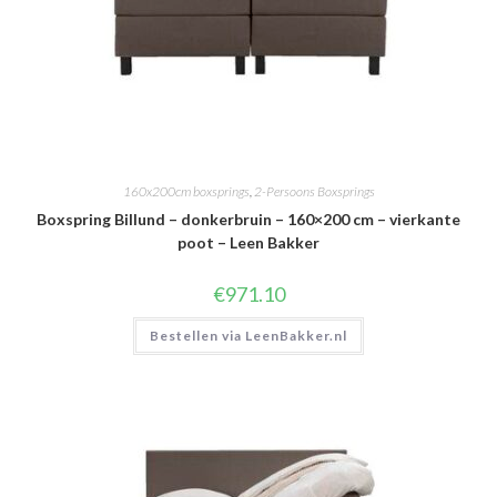
160x200cm boxsprings
,
2-Persoons Boxsprings
Boxspring Billund – donkerbruin – 160×200 cm – vierkante
poot – Leen Bakker
€
971.10
Bestellen via LeenBakker.nl