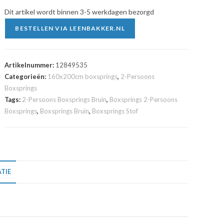
Dit artikel wordt binnen 3-5 werkdagen bezorgd
BESTELLEN VIA LEENBAKKER.NL
Artikelnummer:
12849535
Categorieën:
160x200cm boxsprings
,
2-Persoons
Boxsprings
Tags:
2-Persoons Boxsprings Bruin
,
Boxsprings 2-Persoons
Boxsprings
,
Boxsprings Bruin
,
Boxsprings Stof
TIE