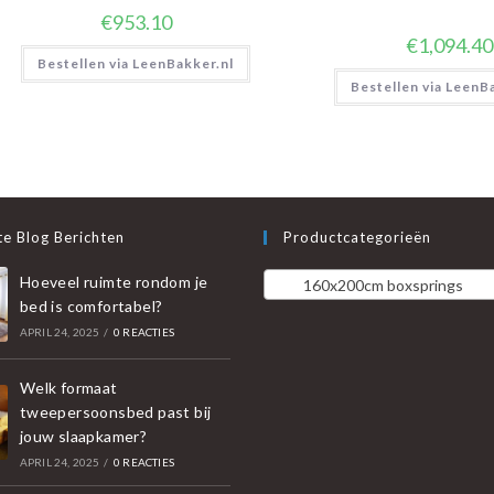
€
953.10
€
1,094.40
Bestellen via LeenBakker.nl
Bestellen via LeenB
e Blog Berichten
Productcategorieën
Hoeveel ruimte rondom je
160x200cm boxsprings
bed is comfortabel?
APRIL 24, 2025
/
0 REACTIES
Welk formaat
tweepersoonsbed past bij
jouw slaapkamer?
APRIL 24, 2025
/
0 REACTIES