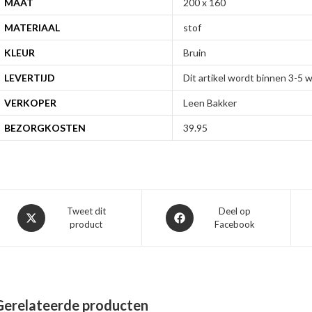
MAAT
200 x 160
MATERIAAL
stof
KLEUR
Bruin
LEVERTIJD
Dit artikel wordt binnen 3-5
VERKOPER
Leen Bakker
BEZORGKOSTEN
39.95
Opent
Opent
Tweet dit
Deel op
product
Facebook
in
in
een
een
nieuw
nieuw
venster
venster
Gerelateerde producten