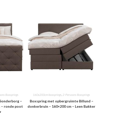
oons Boxsprings
160x200cm boxsprings
,
2-Persoons Boxsprings
Sonderborg –
Boxspring met opbergruimte Billund –
 – ronde poot
donkerbruin – 160×200 cm – Leen Bakker
r