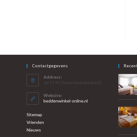
Contactgegevens
Recent
Address:
Jol 17 41 (Geen bezoekadres!)
Website:
beddenwinkel-online.nl
Sitemap
Vrienden
Nieuws