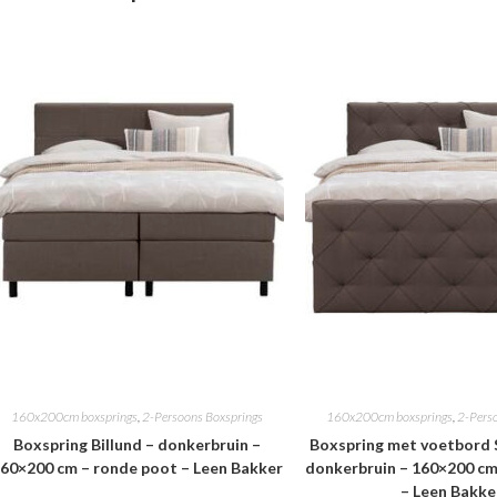
160x200cm boxsprings
,
2-Persoons Boxsprings
160x200cm boxsprings
,
2-Pers
Boxspring Billund – donkerbruin –
Boxspring met voetbord 
60×200 cm – ronde poot – Leen Bakker
donkerbruin – 160×200 cm
– Leen Bakke