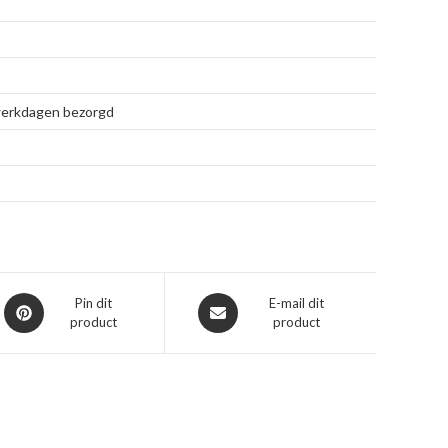
 werkdagen bezorgd
Opent
Opent
Pin dit
E-mail dit
product
product
in
in
een
een
nieuw
nieuw
venster
venster