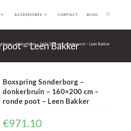
TOGGLE
ACCESSOIRES
CONTACT
BLOG
 poot – Leen Bakker
WEBSITE
erborg – donkerbruin – 160×200 cm – ronde poot – Leen Bakker
ZOEKEN
Boxspring Sonderborg –
donkerbruin – 160×200 cm –
ronde poot – Leen Bakker
€
971.10