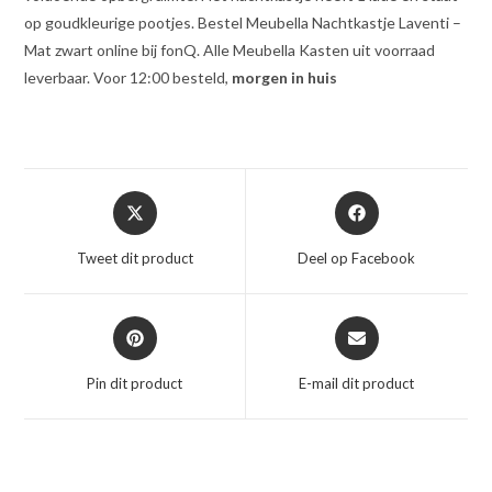
op goudkleurige pootjes. Bestel Meubella Nachtkastje Laventi –
Mat zwart online bij fonQ. Alle Meubella Kasten uit voorraad
leverbaar. Voor 12:00 besteld,
morgen in huis
Opent
Opent
in
in
een
een
Tweet dit product
Deel op Facebook
nieuw
nieuw
venster
venster
Opent
Opent
in
in
een
een
Pin dit product
E-mail dit product
nieuw
nieuw
venster
venster