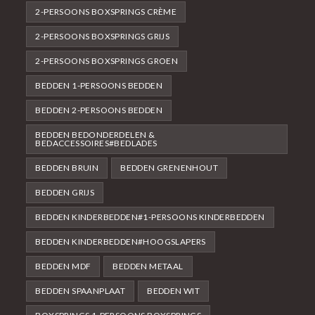
2-PERSOONS BOXSPRINGS CRÈME
2-PERSOONS BOXSPRINGS GRIJS
2-PERSOONS BOXSPRINGS GROEN
BEDDEN 1-PERSOONS BEDDEN
BEDDEN 2-PERSOONS BEDDEN
BEDDEN BEDONDERDELEN &
BEDACCESSOIRES#BEDLADES
BEDDEN BRUIN
BEDDEN GRENENHOUT
BEDDEN GRIJS
BEDDEN KINDERBEDDEN#1-PERSOONS KINDERBEDDEN
BEDDEN KINDERBEDDEN#HOOGSLAPERS
BEDDEN MDF
BEDDEN METAAL
BEDDEN SPAANPLAAT
BEDDEN WIT