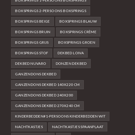
BOXSPRINGS 1-PERSOONS BOXSPRINGS
BOXSPRINGS 2-PERSOONS BOXSPRINGS
BOXSPRINGS BEIGE
BOXSPRINGS BLAUW
BOXSPRINGS BRUIN
BOXSPRINGS CRÈME
BOXSPRINGS GRIJS
BOXSPRINGS GROEN
BOXSPRINGS STOF
DEKBED LOIVA
DEKBED NUVARO
DONZEN DEKBED
GANZENDONS DEKBED
GANZENDONS DEKBED 140X220 CM
GANZENDONS DEKBED 240X200
GANZENDONS DEKBED 270X240 CM
KINDERBEDDEN#1-PERSOONS KINDERBEDDEN WIT
NACHTKASTJES
NACHTKASTJES SPAANPLAAT