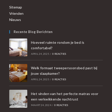
Sitemap
Vrienden
Nieuws
Recente Blog Berichten
Hoeveel ruimte rondom je bed is
comfortabel?
APRIL 24, 2025
/
0 REACTIES
Welk formaat tweepersoonsbed past bij
jouw slaapkamer?
APRIL 24, 2025
/
0 REACTIES
Het vinden van het perfecte matras voor
een verkwikkende nachtrust
MAART 24, 2024
/
0 REACTIES