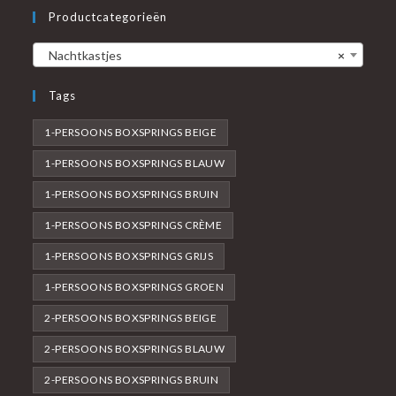
Productcategorieën
Nachtkastjes
×
Tags
1-PERSOONS BOXSPRINGS BEIGE
1-PERSOONS BOXSPRINGS BLAUW
1-PERSOONS BOXSPRINGS BRUIN
1-PERSOONS BOXSPRINGS CRÈME
1-PERSOONS BOXSPRINGS GRIJS
1-PERSOONS BOXSPRINGS GROEN
2-PERSOONS BOXSPRINGS BEIGE
2-PERSOONS BOXSPRINGS BLAUW
2-PERSOONS BOXSPRINGS BRUIN