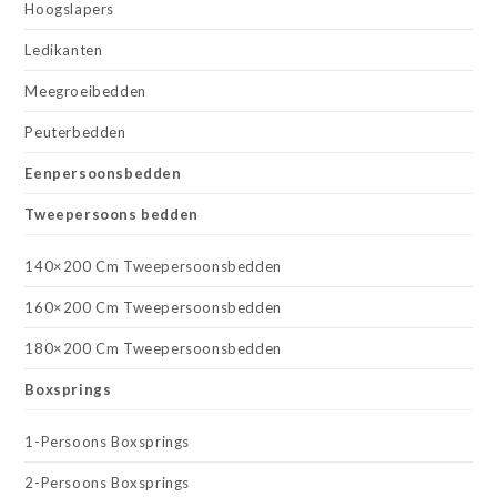
Hoogslapers
Ledikanten
Meegroeibedden
Peuterbedden
Eenpersoonsbedden
Tweepersoons bedden
140×200 Cm Tweepersoonsbedden
160×200 Cm Tweepersoonsbedden
180×200 Cm Tweepersoonsbedden
Boxsprings
1-Persoons Boxsprings
2-Persoons Boxsprings