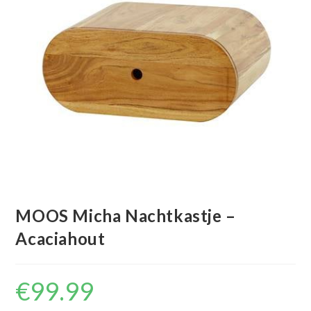
MOOS Micha Nachtkastje –
Acaciahout
€
99.99