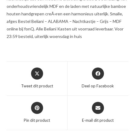
onderhoudsvriendelijk MDF en de laden met natuurlijke bamboe
houten handgrepen creÃ«ren een harmonieus uiterlijk. Smalle,
afges Bestel Beliani – ALABAMA – Nachtkastje – Grijs – MDF
online bij fonQ. Alle Beliani Kasten uit voorraad leverbaar. Voor
23:59 besteld, uiterlijk woensdag in huis
Opent
Opent
in
in
een
een
Tweet dit product
Deel op Facebook
nieuw
nieuw
venster
venster
Opent
Opent
in
in
een
een
Pin dit product
E-mail dit product
nieuw
nieuw
venster
venster