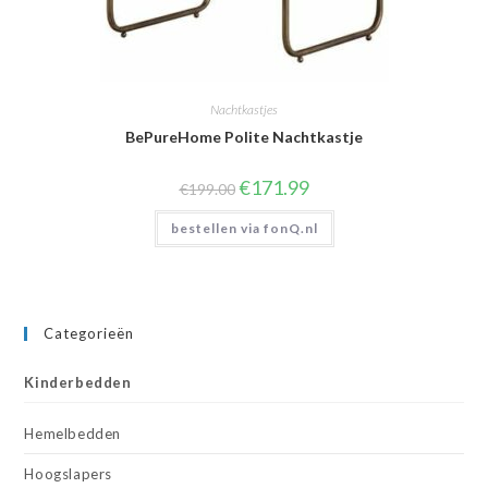
Nachtkastjes
BePureHome Polite Nachtkastje
Oorspronkelijke
Huidige
€
171.99
€
199.00
prijs
prijs
was:
is:
bestellen via fonQ.nl
€199.00.
€171.99.
Categorieën
Kinderbedden
Hemelbedden
Hoogslapers