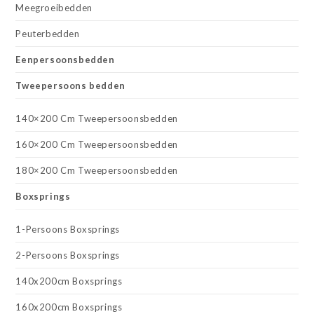
Meegroeibedden
Peuterbedden
Eenpersoonsbedden
Tweepersoons bedden
140×200 Cm Tweepersoonsbedden
160×200 Cm Tweepersoonsbedden
180×200 Cm Tweepersoonsbedden
Boxsprings
1-Persoons Boxsprings
2-Persoons Boxsprings
140x200cm Boxsprings
160x200cm Boxsprings