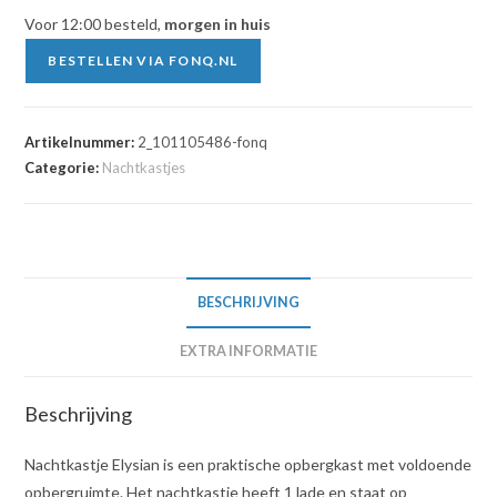
Voor 12:00 besteld,
morgen in huis
BESTELLEN VIA FONQ.NL
Artikelnummer:
2_101105486-fonq
Categorie:
Nachtkastjes
BESCHRIJVING
EXTRA INFORMATIE
Beschrijving
Nachtkastje Elysian is een praktische opbergkast met voldoende
opbergruimte. Het nachtkastje heeft 1 lade en staat op