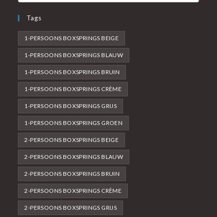
Tags
1-PERSOONS BOXSPRINGS BEIGE
1-PERSOONS BOXSPRINGS BLAUW
1-PERSOONS BOXSPRINGS BRUIN
1-PERSOONS BOXSPRINGS CRÈME
1-PERSOONS BOXSPRINGS GRIJS
1-PERSOONS BOXSPRINGS GROEN
2-PERSOONS BOXSPRINGS BEIGE
2-PERSOONS BOXSPRINGS BLAUW
2-PERSOONS BOXSPRINGS BRUIN
2-PERSOONS BOXSPRINGS CRÈME
2-PERSOONS BOXSPRINGS GRIJS