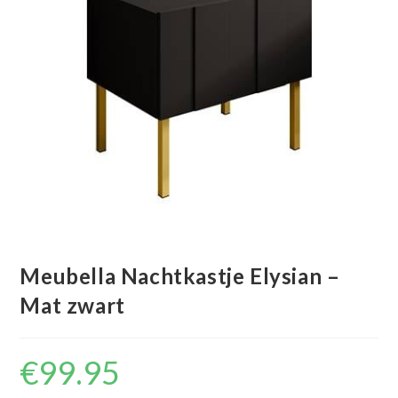
Meubella Nachtkastje Elysian –
Mat zwart
€
99.95