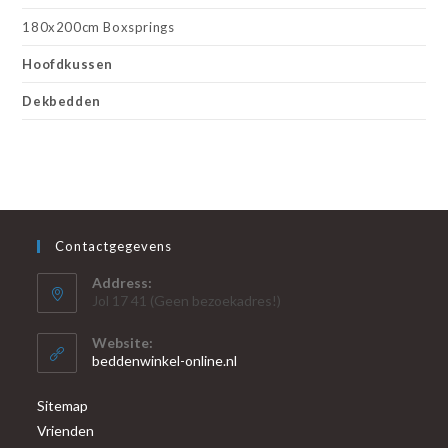
180x200cm Boxsprings
Hoofdkussen
Dekbedden
Contactgegevens
Address:
Jol 17 41 (Geen bezoekadres!)
Website:
beddenwinkel-online.nl
Sitemap
Vrienden