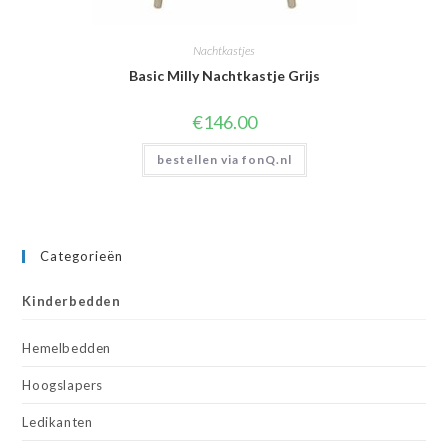
Nachtkastjes
Basic Milly Nachtkastje Grijs
€
146.00
bestellen via fonQ.nl
Categorieën
Kinderbedden
Hemelbedden
Hoogslapers
Ledikanten