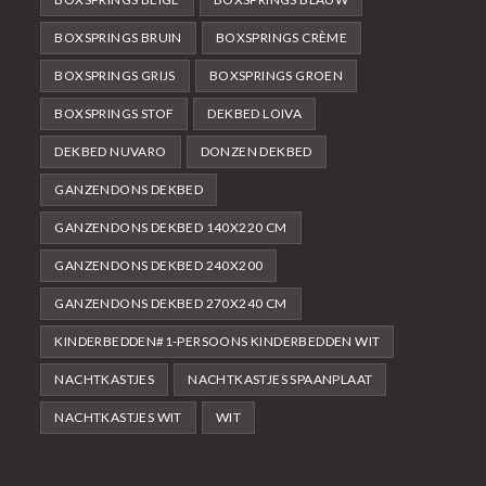
BOXSPRINGS BRUIN
BOXSPRINGS CRÈME
BOXSPRINGS GRIJS
BOXSPRINGS GROEN
BOXSPRINGS STOF
DEKBED LOIVA
DEKBED NUVARO
DONZEN DEKBED
GANZENDONS DEKBED
GANZENDONS DEKBED 140X220 CM
GANZENDONS DEKBED 240X200
GANZENDONS DEKBED 270X240 CM
KINDERBEDDEN#1-PERSOONS KINDERBEDDEN WIT
NACHTKASTJES
NACHTKASTJES SPAANPLAAT
NACHTKASTJES WIT
WIT