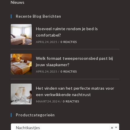
Nieuws
Recente Blog Berichten
Hoeveel ruimte rondom je bed is
comfortabel?
APRIL 24, 2025
/
0 REACTIES
Welk formaat tweepersoonsbed past bij
jouw slaapkamer?
APRIL 24, 2025
/
0 REACTIES
Het vinden van het perfecte matras voor
een verkwikkende nachtrust
MAART 24, 2024
/
0 REACTIES
Productcategorieën
Nachtkastjes
×