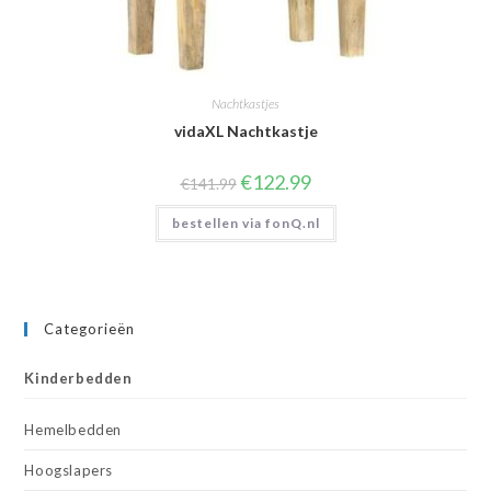
Nachtkastjes
vidaXL Nachtkastje
Oorspronkelijke
Huidige
€
122.99
€
141.99
prijs
prijs
was:
is:
bestellen via fonQ.nl
€141.99.
€122.99.
Categorieën
Kinderbedden
Hemelbedden
Hoogslapers