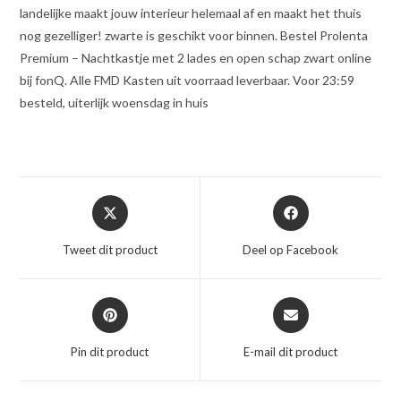
landelijke maakt jouw interieur helemaal af en maakt het thuis
nog gezelliger! zwarte is geschikt voor binnen. Bestel Prolenta
Premium – Nachtkastje met 2 lades en open schap zwart online
bij fonQ. Alle FMD Kasten uit voorraad leverbaar. Voor 23:59
besteld, uiterlijk woensdag in huis
Opent
Opent
in
in
een
een
Tweet dit product
Deel op Facebook
nieuw
nieuw
venster
venster
Opent
Opent
in
in
een
een
Pin dit product
E-mail dit product
nieuw
nieuw
venster
venster