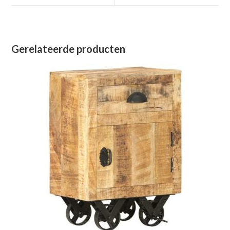
venster
venster
Gerelateerde producten