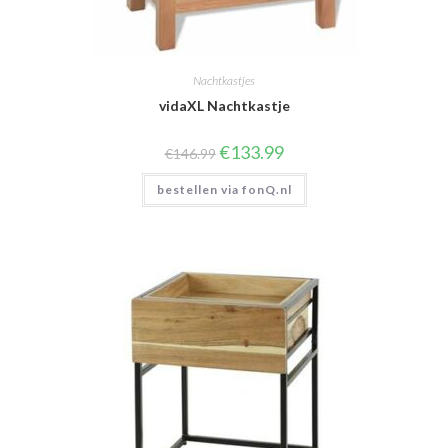
Nachtkastjes
vidaXL Nachtkastje
Oorspronkelijke
Huidige
€
133.99
€
146.99
prijs
prijs
was:
is:
bestellen via fonQ.nl
€146.99.
€133.99.