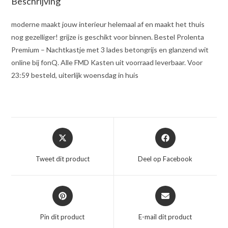
Beschrijving
moderne maakt jouw interieur helemaal af en maakt het thuis
nog gezelliger! grijze is geschikt voor binnen. Bestel Prolenta
Premium – Nachtkastje met 3 lades betongrijs en glanzend wit
online bij fonQ. Alle FMD Kasten uit voorraad leverbaar. Voor
23:59 besteld, uiterlijk woensdag in huis
Opent
Opent
in
in
een
een
Tweet dit product
Deel op Facebook
nieuw
nieuw
venster
venster
Opent
Opent
in
in
een
een
Pin dit product
E-mail dit product
nieuw
nieuw