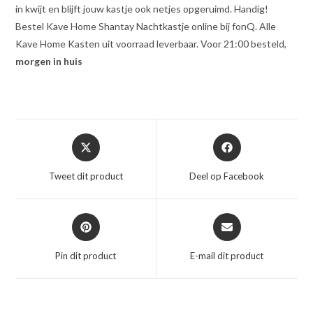
in kwijt en blijft jouw kastje ook netjes opgeruimd. Handig!
Bestel Kave Home Shantay Nachtkastje online bij fonQ. Alle
Kave Home Kasten uit voorraad leverbaar. Voor 21:00 besteld,
morgen in huis
Opent
Opent
in
in
een
een
Tweet dit product
Deel op Facebook
nieuw
nieuw
venster
venster
Opent
Opent
in
in
een
een
Pin dit product
E-mail dit product
nieuw
nieuw
venster
venster