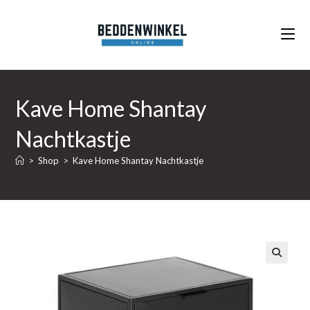
Ga
naar
inhoud
Kave Home Shantay
Nachtkastje
>
Shop
>
Kave Home Shantay Nachtkastje
🔍