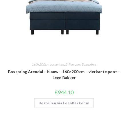
160x200cm boxsprings
,
2-Persoons Boxsprings
Boxspring Arendal – blauw – 160×200 cm – vierkante poot –
Leen Bakker
€
944.10
Bestellen via LeenBakker.nl