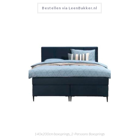
Bestellen via LeenBakker.nl
140x200cm boxsprings
,
2-Persoons Boxsprings