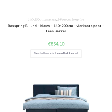
140x200cm boxsprings
,
2-Persoons Boxsprings
Boxspring Billund – blauw – 140×200 cm – vierkante poot –
Leen Bakker
€
854.10
Bestellen via LeenBakker.nl