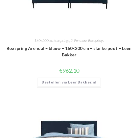
160x200cm boxsprings
,
2-Persoons Boxsprings
Boxspring Arendal – blauw – 160×200 cm – slanke poot – Leen
Bakker
€
962.10
Bestellen via LeenBakker.nl