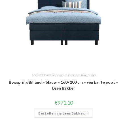
160x200cm boxsprings
,
2-Persoons Boxsprings
Boxspring Billund – blauw – 160×200 cm – vierkante poot –
Leen Bakker
€
971.10
Bestellen via LeenBakker.nl