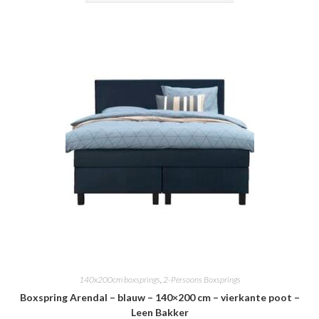
140x200cm boxsprings
,
2-Persoons Boxsprings
Boxspring Arendal – blauw – 140×200 cm – vierkante poot –
Leen Bakker