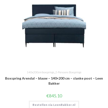
140x200cm boxsprings
,
2-Persoons Boxsprings
Boxspring Arendal – blauw – 140×200 cm – slanke poot – Leen
Bakker
€
845.10
Bestellen via LeenBakker.nl