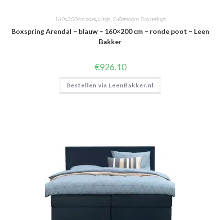
160x200cm boxsprings
,
2-Persoons Boxsprings
Boxspring Arendal – blauw – 160×200 cm – ronde poot – Leen
Bakker
€
926.10
Bestellen via LeenBakker.nl