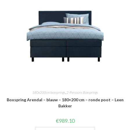
180x200cm boxsprings
,
2-Persoons Boxsprings
Boxspring Arendal – blauw – 180×200 cm – ronde poot – Leen
Bakker
€
989.10