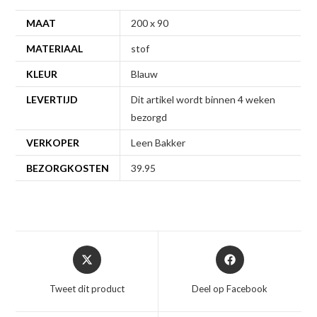
MAAT
200 x 90
MATERIAAL
stof
KLEUR
Blauw
LEVERTIJD
Dit artikel wordt binnen 4 weken
bezorgd
VERKOPER
Leen Bakker
BEZORGKOSTEN
39.95
Opent
Opent
in
in
een
een
Tweet dit product
Deel op Facebook
nieuw
nieuw
venster
venster