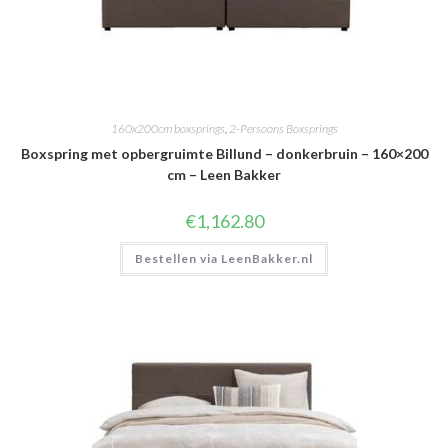
160x200cm boxsprings
,
2-Persoons Boxsprings
Boxspring met opbergruimte Billund – donkerbruin – 160×200
cm – Leen Bakker
€
1,162.80
Bestellen via LeenBakker.nl