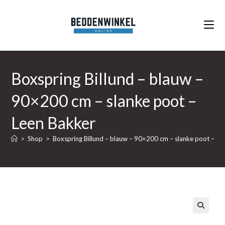
Ga
naar
inhoud
Boxspring Billund – blauw –
90×200 cm – slanke poot –
Leen Bakker
>
Shop
>
Boxspring Billund – blauw – 90×200 cm – slanke poot – Le
🔍