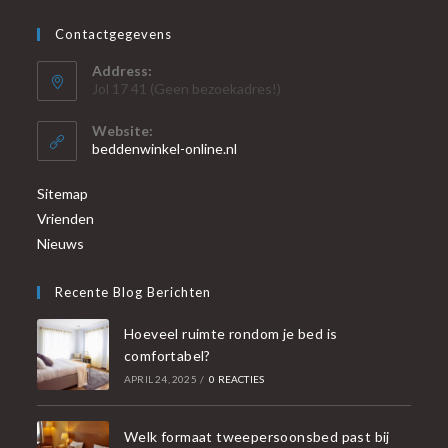
Contactgegevens
Address:
Jol 17 41 (Geen bezoekadres!)
Website:
beddenwinkel-online.nl
Sitemap
Vrienden
Nieuws
Recente Blog Berichten
Hoeveel ruimte rondom je bed is
comfortabel?
APRIL 24, 2025
/
0 REACTIES
Welk formaat tweepersoonsbed past bij