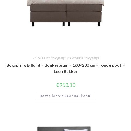
160x200cm boxsprings
,
2-Persoons Boxsprings
Boxspring Billund – donkerbruin – 160×200 cm – ronde poot –
Leen Bakker
€
953.10
Bestellen via LeenBakker.nl