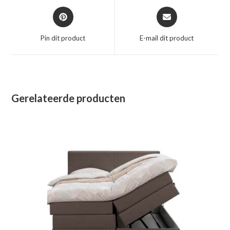
Opent
Opent
in
in
een
een
Pin dit product
E-mail dit product
nieuw
nieuw
venster
venster
Gerelateerde producten