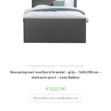
160x200cm boxsprings
,
2-Persoons Boxsprings
Boxspring met voetbord Arendal – grijs – 160×200 cm –
vierkante poot – Leen Bakker
€
1,022.40
Bestellen via LeenBakker.nl