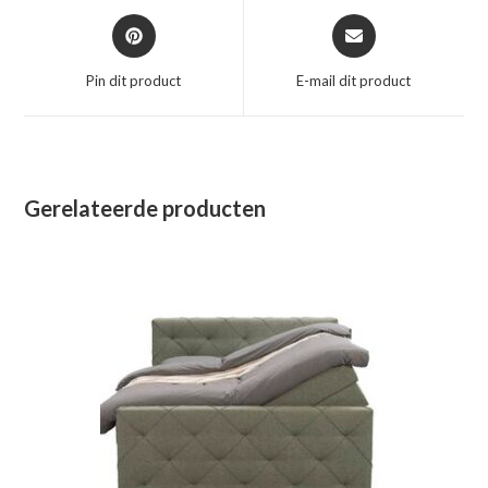
Opent
Opent
in
in
een
een
Pin dit product
E-mail dit product
nieuw
nieuw
venster
venster
Gerelateerde producten