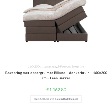
160x200cm boxsprings
,
2-Persoons Boxsprings
Boxspring met opbergruimte Billund – donkerbruin – 160×200
cm – Leen Bakker
€
1,162.80
Bestellen via LeenBakker.nl