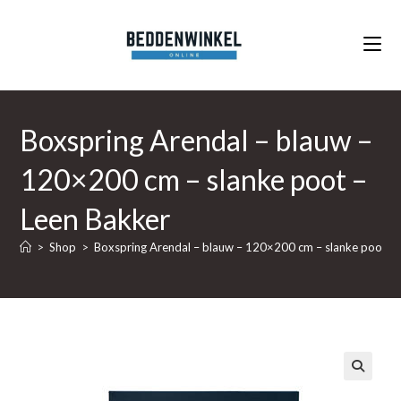
Ga
naar
inhoud
Boxspring Arendal – blauw –
120×200 cm – slanke poot –
Leen Bakker
>
Shop
>
Boxspring Arendal – blauw – 120×200 cm – slanke poot – 
🔍