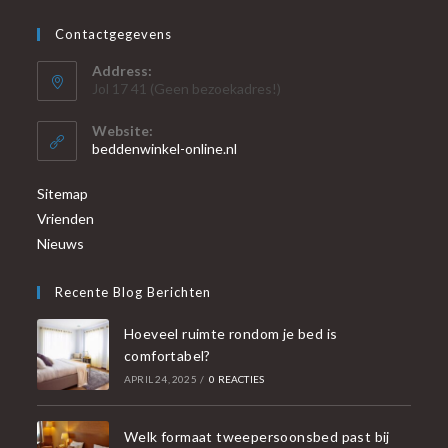
Contactgegevens
Address:
Jol 17 41 (Geen bezoekadres!)
Website:
beddenwinkel-online.nl
Sitemap
Vrienden
Nieuws
Recente Blog Berichten
Hoeveel ruimte rondom je bed is
comfortabel?
APRIL 24, 2025
/
0 REACTIES
Welk formaat tweepersoonsbed past bij