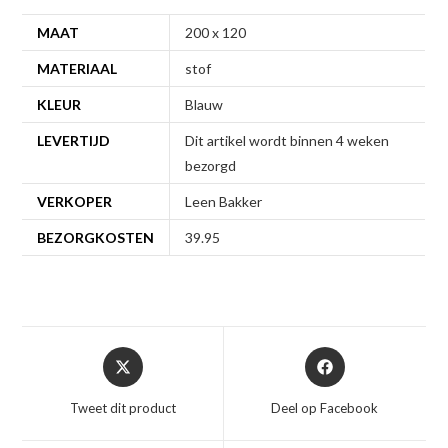
MAAT
200 x 120
MATERIAAL
stof
KLEUR
Blauw
LEVERTIJD
Dit artikel wordt binnen 4 weken
bezorgd
VERKOPER
Leen Bakker
BEZORGKOSTEN
39.95
Opent
Opent
in
in
een
een
Tweet dit product
Deel op Facebook
nieuw
nieuw
venster
venster