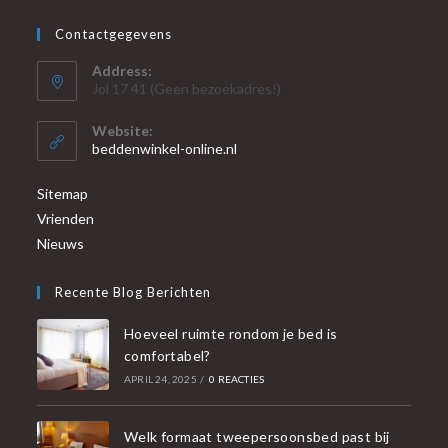
Contactgegevens
Address:
Jol 17 41 (Geen bezoekadres!)
Website:
beddenwinkel-online.nl
Sitemap
Vrienden
Nieuws
Recente Blog Berichten
Hoeveel ruimte rondom je bed is
comfortabel?
APRIL 24, 2025
/
0 REACTIES
Welk formaat tweepersoonsbed past bij