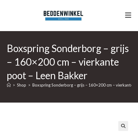
Ga
naar
inhoud
Boxspring Sonderborg – grijs
– 160×200 cm – vierkante
poot – Leen Bakker
>
Shop
>
Boxspring Sonderborg – grijs – 160×200 cm – vierkante p
🔍