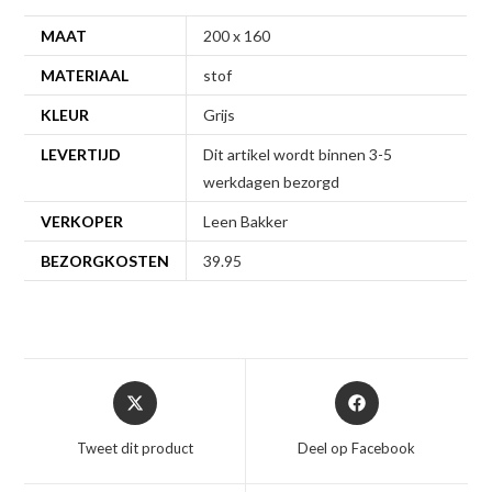
MAAT
200 x 160
MATERIAAL
stof
KLEUR
Grijs
LEVERTIJD
Dit artikel wordt binnen 3-5
werkdagen bezorgd
VERKOPER
Leen Bakker
BEZORGKOSTEN
39.95
Opent
Opent
in
in
een
een
Tweet dit product
Deel op Facebook
nieuw
nieuw
venster
venster