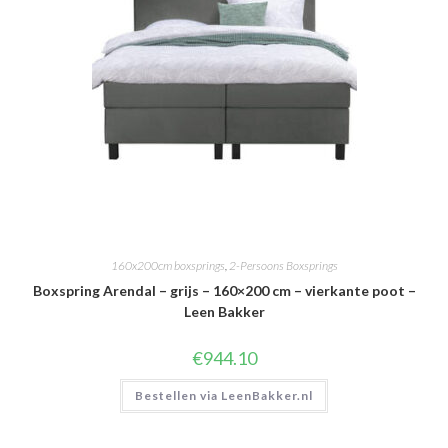
160x200cm boxsprings
,
2-Persoons Boxsprings
Boxspring Arendal – grijs – 160×200 cm – vierkante poot –
Leen Bakker
€
944.10
Bestellen via LeenBakker.nl