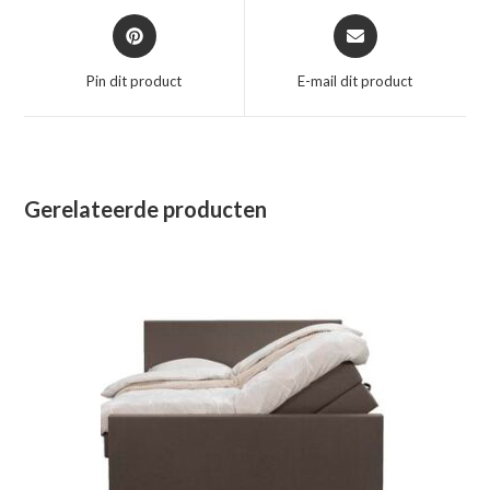
Opent
Opent
in
in
een
een
Pin dit product
E-mail dit product
nieuw
nieuw
venster
venster
Gerelateerde producten