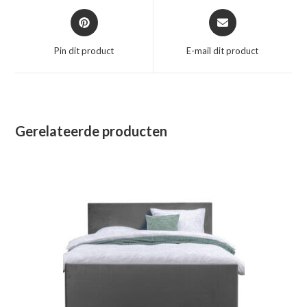
Opent
Opent
in
in
een
een
Pin dit product
E-mail dit product
nieuw
nieuw
venster
venster
Gerelateerde producten