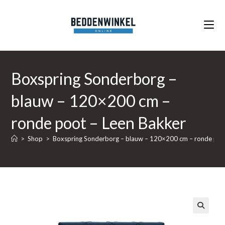
Ga
naar
inhoud
Boxspring Sonderborg –
blauw – 120×200 cm –
ronde poot – Leen Bakker
>
Shop
>
Boxspring Sonderborg – blauw – 120×200 cm – ronde poo
🔍