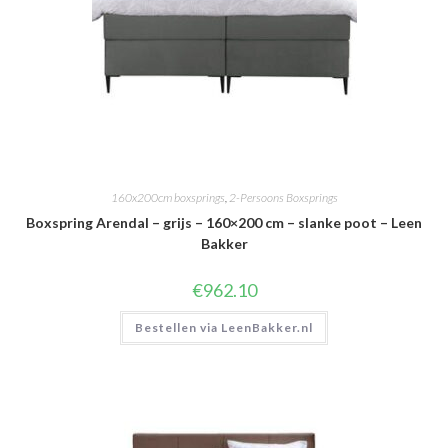
160x200cm boxsprings
,
2-Persoons Boxsprings
Boxspring Arendal – grijs – 160×200 cm – slanke poot – Leen
Bakker
€
962.10
Bestellen via LeenBakker.nl