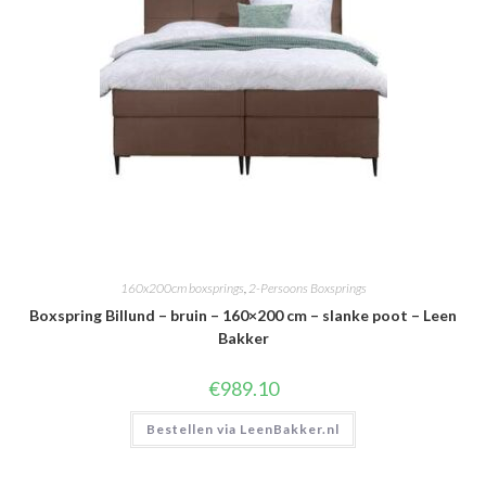
160x200cm boxsprings
,
2-Persoons Boxsprings
Boxspring Billund – bruin – 160×200 cm – slanke poot – Leen
Bakker
€
989.10
Bestellen via LeenBakker.nl