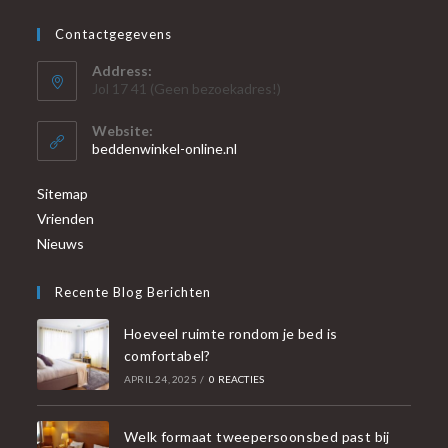
Contactgegevens
Address:
Jol 17 41 (Geen bezoekadres!)
Website:
beddenwinkel-online.nl
Sitemap
Vrienden
Nieuws
Recente Blog Berichten
Hoeveel ruimte rondom je bed is
comfortabel?
APRIL 24, 2025
/
0 REACTIES
Welk formaat tweepersoonsbed past bij