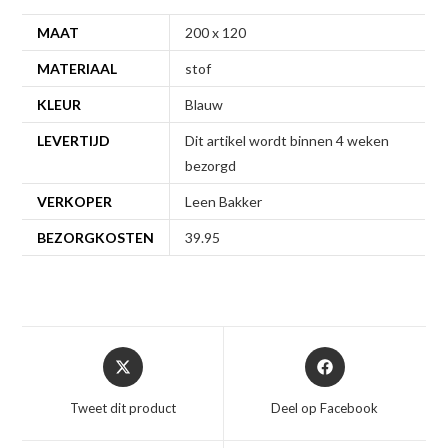
MAAT
200 x 120
MATERIAAL
stof
KLEUR
Blauw
LEVERTIJD
Dit artikel wordt binnen 4 weken
bezorgd
VERKOPER
Leen Bakker
BEZORGKOSTEN
39.95
Opent
Opent
in
in
een
een
Tweet dit product
Deel op Facebook
nieuw
nieuw
venster
venster