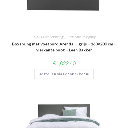
160x200cm boxsprings
,
2-Persoons Boxsprings
Boxspring met voetbord Arendal – grijs – 160×200 cm –
vierkante poot – Leen Bakker
€
1,022.40
Bestellen via LeenBakker.nl