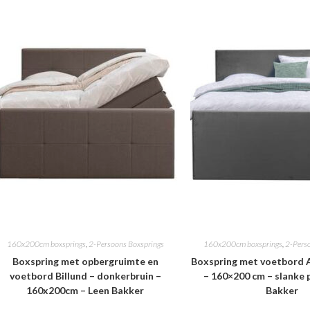
160x200cm boxsprings
,
2-Persoons Boxsprings
160x200cm boxsprings
,
2-Pers
Boxspring met opbergruimte en
Boxspring met voetbord A
voetbord Billund – donkerbruin –
– 160×200 cm – slanke 
160x200cm – Leen Bakker
Bakker