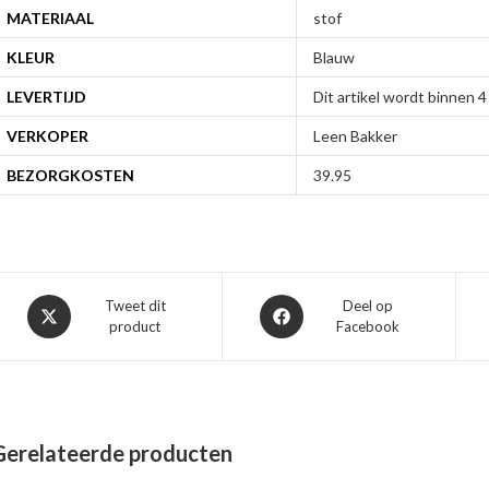
MATERIAAL
stof
KLEUR
Blauw
LEVERTIJD
Dit artikel wordt binnen
VERKOPER
Leen Bakker
BEZORGKOSTEN
39.95
Opent
Opent
Tweet dit
Deel op
product
Facebook
in
in
een
een
nieuw
nieuw
venster
venster
Gerelateerde producten