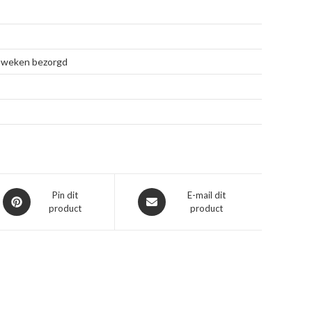
 4 weken bezorgd
Opent
Opent
Pin dit
E-mail dit
product
product
in
in
een
een
nieuw
nieuw
venster
venster