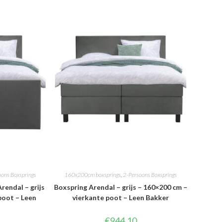
oons Boxsprings
160x200cm boxsprings
,
2-Persoons Boxsprings
rendal – grijs
Boxspring Arendal – grijs – 160×200 cm –
poot – Leen
vierkante poot – Leen Bakker
€
944.10