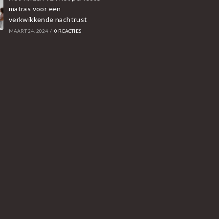
matras voor een
verkwikkende nachtrust
MAART 24, 2024
/
0 REACTIES