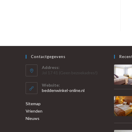
Contactgegevens
Recent
Address:
Jol 17 41 (Geen bezoekadres!)
Website:
beddenwinkel-online.nl
Sitemap
Vrienden
Nieuws