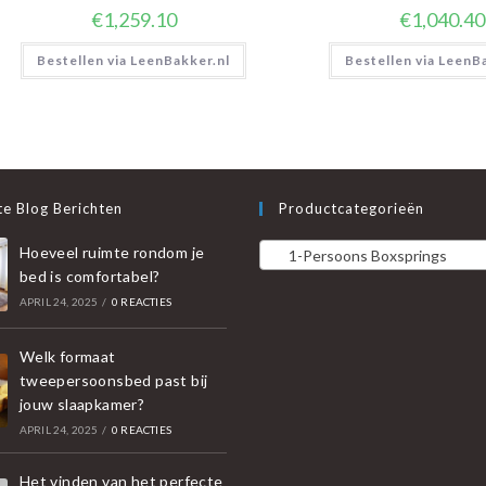
€
1,259.10
€
1,040.40
Bestellen via LeenBakker.nl
Bestellen via LeenB
e Blog Berichten
Productcategorieën
Hoeveel ruimte rondom je
1-Persoons Boxsprings
bed is comfortabel?
APRIL 24, 2025
/
0 REACTIES
Welk formaat
tweepersoonsbed past bij
jouw slaapkamer?
APRIL 24, 2025
/
0 REACTIES
Het vinden van het perfecte