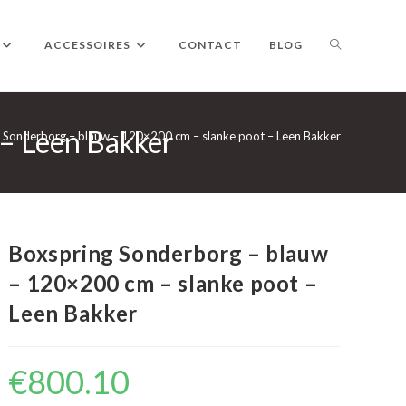
TOGGLE
ACCESSOIRES
CONTACT
BLOG
 – Leen Bakker
WEBSITE
 Sonderborg – blauw – 120×200 cm – slanke poot – Leen Bakker
ZOEKEN
Boxspring Sonderborg – blauw
– 120×200 cm – slanke poot –
Leen Bakker
€
800.10