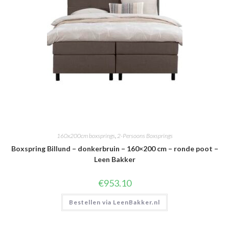
160x200cm boxsprings
,
2-Persoons Boxsprings
Boxspring Billund – donkerbruin – 160×200 cm – ronde poot –
Leen Bakker
€
953.10
Bestellen via LeenBakker.nl