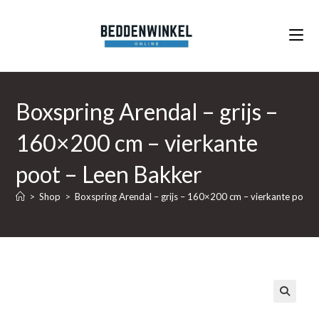
Ga
naar
inhoud
Boxspring Arendal – grijs –
160×200 cm – vierkante
poot – Leen Bakker
>
Shop
>
Boxspring Arendal – grijs – 160×200 cm – vierkante poot 
🔍