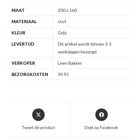
MAAT
200 x 160
MATERIAAL
stof
KLEUR
Grijs
LEVERTIJD
Dit artikel wordt binnen 3-5
werkdagen bezorgd
VERKOPER
Leen Bakker
BEZORGKOSTEN
39.95
Opent
Opent
in
in
een
een
Tweet dit product
Deel op Facebook
nieuw
nieuw
venster
venster