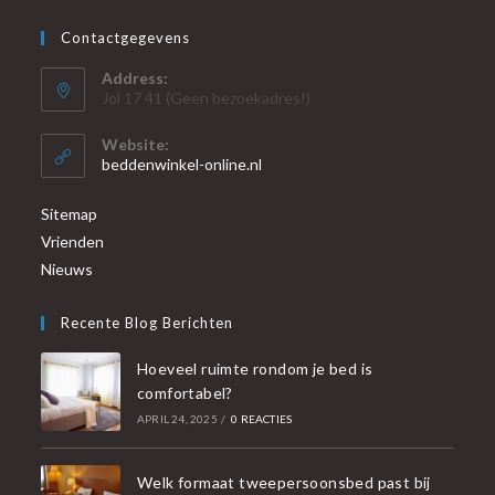
Contactgegevens
Address:
Jol 17 41 (Geen bezoekadres!)
Website:
beddenwinkel-online.nl
Sitemap
Vrienden
Nieuws
Recente Blog Berichten
Hoeveel ruimte rondom je bed is
comfortabel?
APRIL 24, 2025
/
0 REACTIES
Welk formaat tweepersoonsbed past bij