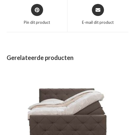
Opent
Opent
in
in
een
een
Pin dit product
E-mail dit product
nieuw
nieuw
venster
venster
Gerelateerde producten