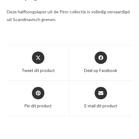
Deze halfhoogslaper uit de Pino-collectie is volledig vervaardigd
uit Scandinavisch grenen.
Opent
Opent
in
in
een
een
Tweet dit product
Deel op Facebook
nieuw
nieuw
venster
venster
Opent
Opent
in
in
een
een
Pin dit product
E-mail dit product
nieuw
nieuw
venster
venster