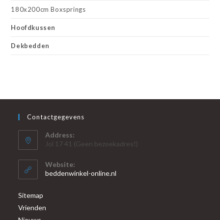
180x200cm Boxsprings
Hoofdkussen
Dekbedden
Contactgegevens
Address:
Jol 17 41 (Geen bezoekadres!)
Website:
beddenwinkel-online.nl
Sitemap
Vrienden
Nieuws