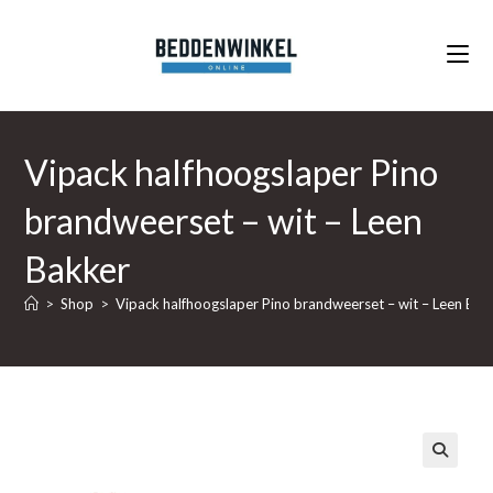
Ga
naar
inhoud
Vipack halfhoogslaper Pino
brandweerset – wit – Leen
Bakker
>
Shop
>
Vipack halfhoogslaper Pino brandweerset – wit – Leen Bak
🔍