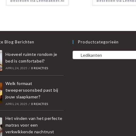
Bestellen via LeenBakker.nl
Bestellen via LeenB
e Blog Berichten
Productcategorieën
Hoeveel ruimte rondom je
Ledikanten
bed is comfortabel?
APRIL 24, 2025
/
0 REACTIES
Welk formaat
tweepersoonsbed past bij
jouw slaapkamer?
APRIL 24, 2025
/
0 REACTIES
Het vinden van het perfecte
matras voor een
verkwikkende nachtrust