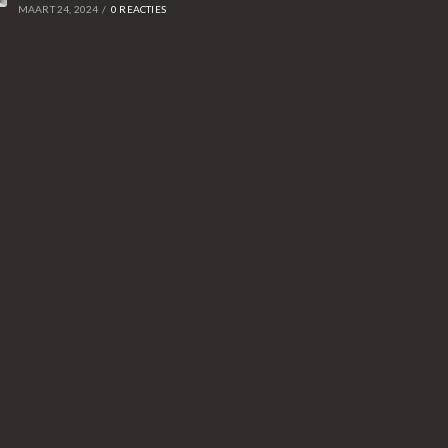
MAART 24, 2024
/
0 REACTIES