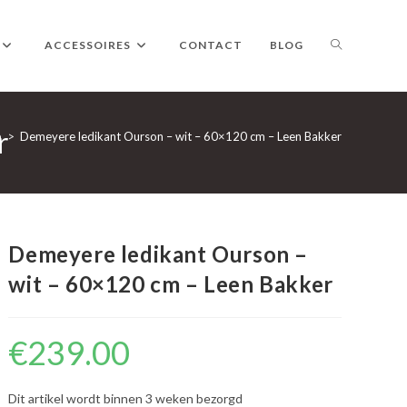
TOGGLE
ACCESSOIRES
CONTACT
BLOG
r
WEBSITE
p
>
Demeyere ledikant Ourson – wit – 60×120 cm – Leen Bakker
ZOEKEN
Demeyere ledikant Ourson –
wit – 60×120 cm – Leen Bakker
€
239.00
Dit artikel wordt binnen 3 weken bezorgd