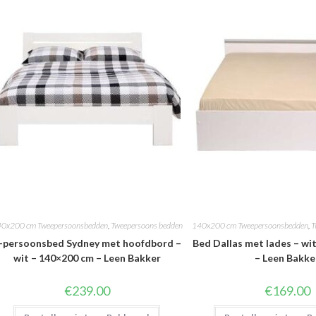
0x200 cm Tweepersoonsbedden
,
Tweepersoons bedden
140x200 cm Tweepersoonsbedden
,
T
-persoonsbed Sydney met hoofdbord –
Bed Dallas met lades – wi
wit – 140×200 cm – Leen Bakker
– Leen Bakke
€
239.00
€
169.00