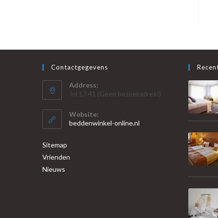
Contactgegevens
Recent
Address:
Jol 17 41 (Geen bezoekadres!)
Website:
beddenwinkel-online.nl
Sitemap
Vrienden
Nieuws