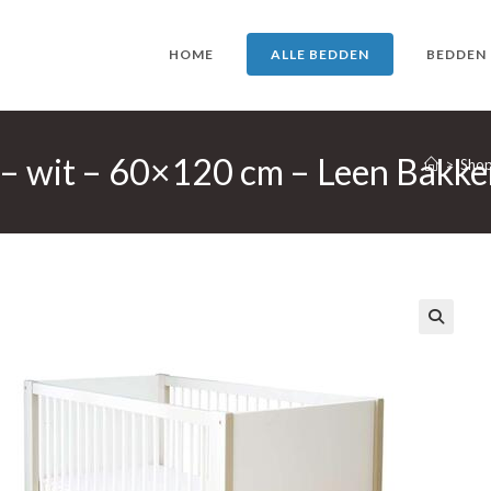
HOME
ALLE BEDDEN
BEDDEN
– wit – 60×120 cm – Leen Bakke
>
Sho
🔍