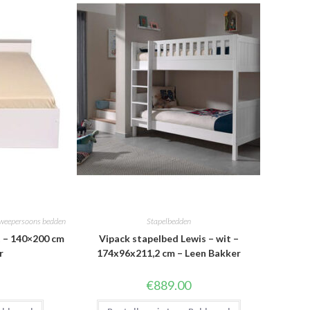
weepersoons bedden
Stapelbedden
t – 140×200 cm
Vipack stapelbed Lewis – wit –
r
174x96x211,2 cm – Leen Bakker
€
889.00