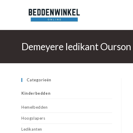
Ga
naar
inhoud
Demeyere ledikant Ourson 
Categorieën
Kinderbedden
Hemelbedden
Hoogslapers
Ledikanten