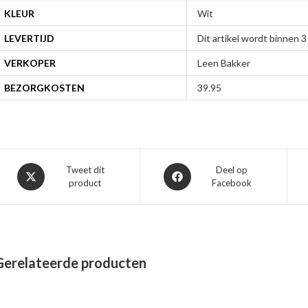
KLEUR
Wit
LEVERTIJD
Dit artikel wordt binnen
VERKOPER
Leen Bakker
BEZORGKOSTEN
39.95
Opent
Opent
Tweet dit
Deel op
product
Facebook
in
in
een
een
nieuw
nieuw
venster
venster
Gerelateerde producten