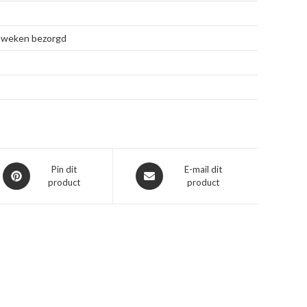
 3 weken bezorgd
Opent
Opent
Pin dit
E-mail dit
product
product
in
in
een
een
nieuw
nieuw
venster
venster