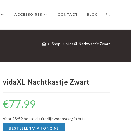
TOGGLE
ACCESSOIRES
CONTACT
BLOG
WEBSITE
>
Shop
>
vidaXL Nachtkastje Zwart
ZOEKEN
vidaXL Nachtkastje Zwart
€
77.99
Voor 23:59 besteld, uiterlijk woensdag in huis
BESTELLEN VIA FONQ.NL