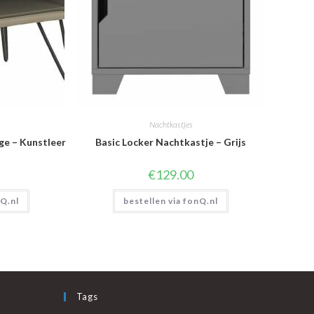
Nachtkastjes
ge – Kunstleer
Basic Locker Nachtkastje – Grijs
€
129.00
nQ.nl
bestellen via fonQ.nl
Tags