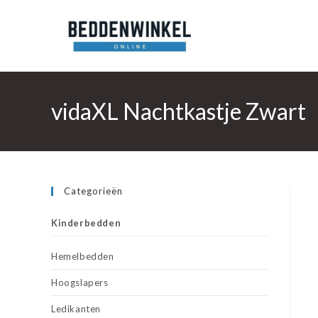
Ga
naar
inhoud
vidaXL Nachtkastje Zwart
Categorieën
Kinderbedden
Hemelbedden
Hoogslapers
Ledikanten