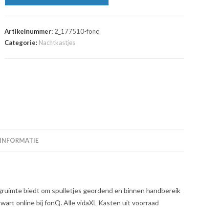
Artikelnummer:
2_177510-fonq
Categorie:
Nachtkastjes
 INFORMATIE
rgruimte biedt om spulletjes geordend en binnen handbereik
art online bij fonQ. Alle vidaXL Kasten uit voorraad