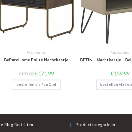
Nachtkastjes
Nachtkastjes
BePureHome Polite Nachtkastje
BETIN – Nachtkastje – Bei
Oorspronkelijke
Huidige
€
171.99
€
159.99
€
199.00
prijs
prijs
was:
is:
bestellen via fonQ.nl
€199.00.
€171.99.
bestellen via fo
e Blog Berichten
Productcategorieën