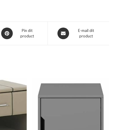
Opent
Opent
Pin dit
E-mail dit
product
product
in
in
een
een
nieuw
nieuw
venster
venster