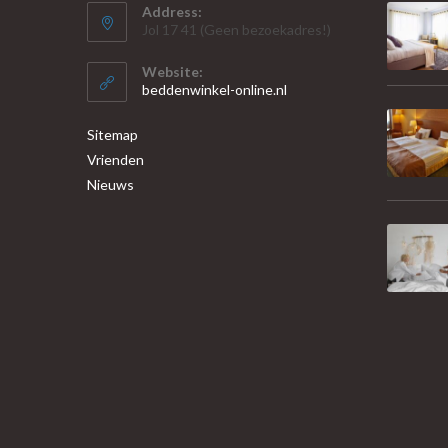
Address:
Jol 17 41 (Geen bezoekadres!)
Website:
beddenwinkel-online.nl
Sitemap
Vrienden
Nieuws