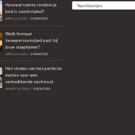
Hoeveel ruimte rondom je
Nachtkastjes
bed is comfortabel?
APRIL 24, 2025
/
0 REACTIES
Welk formaat
tweepersoonsbed past bij
jouw slaapkamer?
APRIL 24, 2025
/
0 REACTIES
Het vinden van het perfecte
matras voor een
verkwikkende nachtrust
MAART 24, 2024
/
0 REACTIES