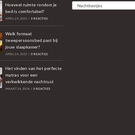
Hoeveel ruimte rondom je
Nachtkastjes
bed is comfortabel?
APRIL 24, 2025
/
0 REACTIES
Welk formaat
tweepersoonsbed past bij
jouw slaapkamer?
APRIL 24, 2025
/
0 REACTIES
Het vinden van het perfecte
matras voor een
verkwikkende nachtrust
MAART 24, 2024
/
0 REACTIES