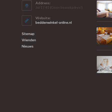
Address:
Jol 17 41 (Geen bezoekadres!)
Website:
beddenwinkel-online.nl
Sitemap
Vrienden
Nieuws