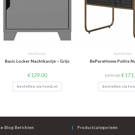
Nachtkastjes
Nachtkastjes
Basic Locker Nachtkastje – Grijs
BePureHome Polite N
Oorspro
€
129.00
€
171
€
199.00
prijs
was:
bestellen via fonQ.nl
bestellen via fo
€199.0
e Blog Berichten
Productcategorieën