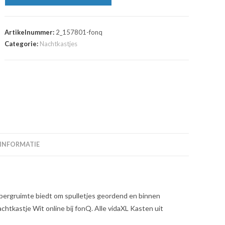
Artikelnummer:
2_157801-fonq
Categorie:
Nachtkastjes
 INFORMATIE
bergruimte biedt om spulletjes geordend en binnen
htkastje Wit online bij fonQ. Alle vidaXL Kasten uit