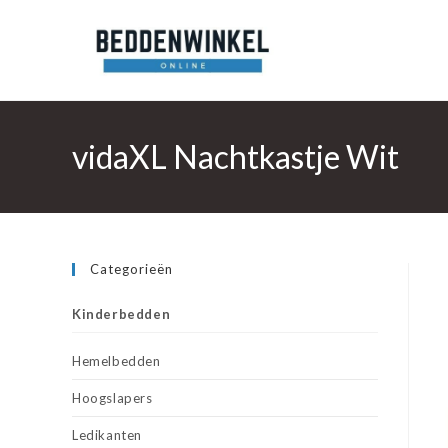
Ga
naar
inhoud
vidaXL Nachtkastje Wit
Categorieën
Kinderbedden
Hemelbedden
Hoogslapers
Ledikanten