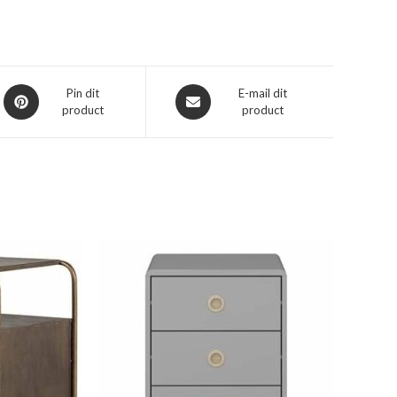
Opent
Opent
Pin dit
E-mail dit
product
product
in
in
een
een
nieuw
nieuw
venster
venster