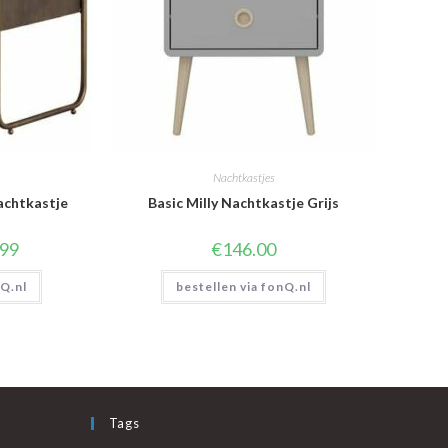
Nachtkastjes
achtkastje
Basic Milly Nachtkastje Grijs
nkelijke
Huidige
.99
€
146.00
prijs
is:
nQ.nl
0.
€171.99.
bestellen via fonQ.nl
Tags