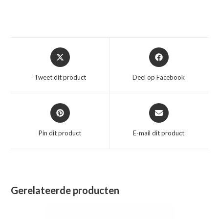
Opent
Opent
in
in
een
een
Tweet dit product
Deel op Facebook
nieuw
nieuw
venster
venster
Opent
Opent
in
in
een
een
Pin dit product
E-mail dit product
nieuw
nieuw
venster
venster
Gerelateerde producten