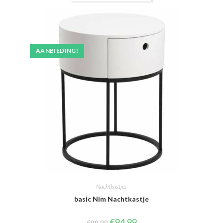
AANBIEDING!
Nachtkastjes
basic Nim Nachtkastje
Oorspronkelijke
Huidige
€
94.99
€
99.99