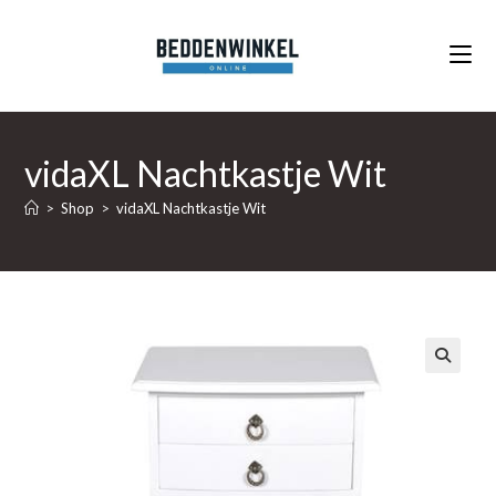
Ga
naar
inhoud
vidaXL Nachtkastje Wit
>
Shop
>
vidaXL Nachtkastje Wit
🔍