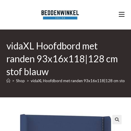
Ga
naar
inhoud
vidaXL Hoofdbord met
randen 93x16x118|128 cm
stof blauw
>
Shop
>
vidaXL Hoofdbord met randen 93x16x118|128 cm stof b
🔍