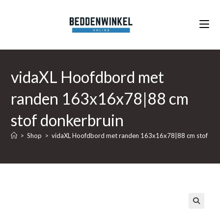
Ga
naar
inhoud
vidaXL Hoofdbord met
randen 163x16x78|88 cm
stof donkerbruin
>
Shop
>
vidaXL Hoofdbord met randen 163x16x78|88 cm stof don
🔍