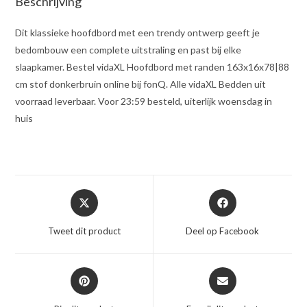
Beschrijving
Dit klassieke hoofdbord met een trendy ontwerp geeft je
bedombouw een complete uitstraling en past bij elke
slaapkamer. Bestel vidaXL Hoofdbord met randen 163x16x78|88
cm stof donkerbruin online bij fonQ. Alle vidaXL Bedden uit
voorraad leverbaar. Voor 23:59 besteld, uiterlijk woensdag in
huis
Opent
Opent
in
in
een
een
Tweet dit product
Deel op Facebook
nieuw
nieuw
venster
venster
Opent
Opent
in
in
een
een