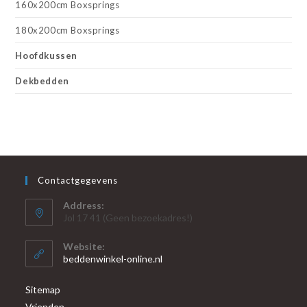
160x200cm Boxsprings
180x200cm Boxsprings
Hoofdkussen
Dekbedden
Contactgegevens
Address:
Jol 17 41 (Geen bezoekadres!)
Website:
beddenwinkel-online.nl
Sitemap
Vrienden