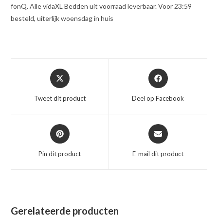
fonQ. Alle vidaXL Bedden uit voorraad leverbaar. Voor 23:59
besteld, uiterlijk woensdag in huis
Opent
Opent
in
in
een
een
Tweet dit product
Deel op Facebook
nieuw
nieuw
venster
venster
Opent
Opent
in
in
een
een
Pin dit product
E-mail dit product
nieuw
nieuw
venster
venster
Gerelateerde producten