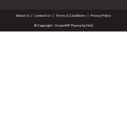
About Us
Contact Us
Terms & Conditions
Privacy Policy
© Copyright - OceanWP Theme by Nick