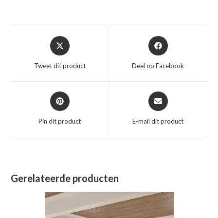
Opent
Opent
in
in
een
een
Tweet dit product
Deel op Facebook
nieuw
nieuw
venster
venster
Opent
Opent
in
in
een
een
Pin dit product
E-mail dit product
nieuw
nieuw
venster
venster
Gerelateerde producten