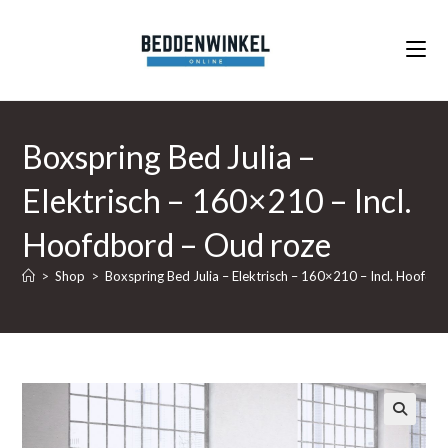
Ga
naar
inhoud
Boxspring Bed Julia –
Elektrisch – 160×210 – Incl.
Hoofdbord – Oud roze
>
Shop
>
Boxspring Bed Julia – Elektrisch – 160×210 – Incl. Hoofdb
🔍