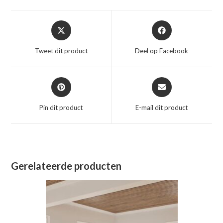
Opent
Opent
in
in
een
een
Tweet dit product
Deel op Facebook
nieuw
nieuw
venster
venster
Opent
Opent
in
in
een
een
Pin dit product
E-mail dit product
nieuw
nieuw
venster
venster
Gerelateerde producten