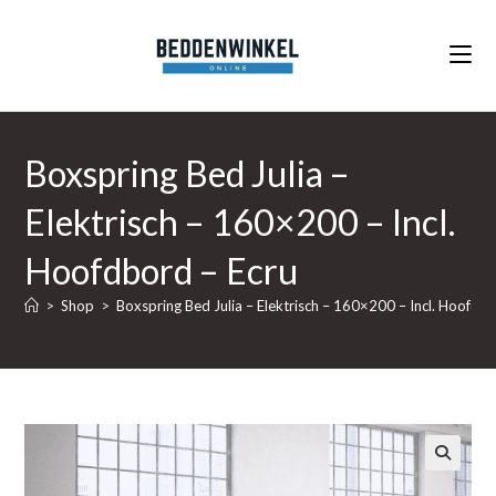
Ga
naar
inhoud
Boxspring Bed Julia –
Elektrisch – 160×200 – Incl.
Hoofdbord – Ecru
>
Shop
>
Boxspring Bed Julia – Elektrisch – 160×200 – Incl. Hoofdbo
🔍