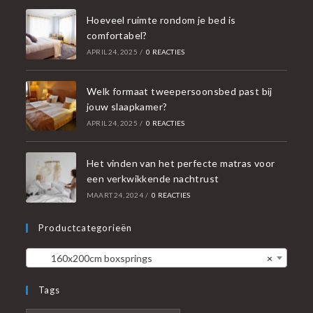
Hoeveel ruimte rondom je bed is
comfortabel?
APRIL 24, 2025
/
0 REACTIES
Welk formaat tweepersoonsbed past bij
jouw slaapkamer?
APRIL 24, 2025
/
0 REACTIES
Het vinden van het perfecte matras voor
een verkwikkende nachtrust
MAART 24, 2024
/
0 REACTIES
Productcategorieën
160x200cm boxsprings
×
Tags