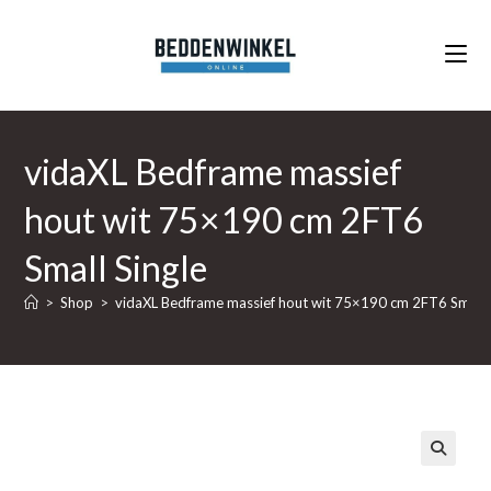
Ga
naar
inhoud
vidaXL Bedframe massief
hout wit 75×190 cm 2FT6
Small Single
>
Shop
>
vidaXL Bedframe massief hout wit 75×190 cm 2FT6 Small 
🔍