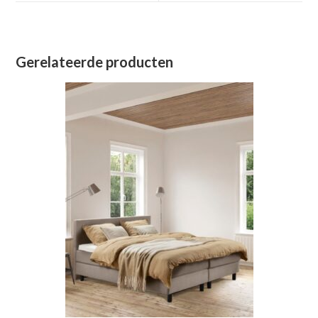
venster
venster
Gerelateerde producten