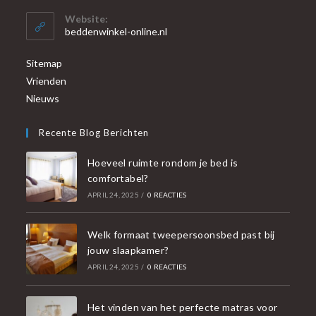
Website:
beddenwinkel-online.nl
Sitemap
Vrienden
Nieuws
Recente Blog Berichten
Hoeveel ruimte rondom je bed is
comfortabel?
APRIL 24, 2025
/
0 REACTIES
Welk formaat tweepersoonsbed past bij
jouw slaapkamer?
APRIL 24, 2025
/
0 REACTIES
Het vinden van het perfecte matras voor