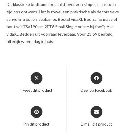
Dit klassieke bedframe beschikt over een simpel, maar toch
tijdloos ontwerp. Het is zowel een praktische als decoratieve
aanvulling op je slaapkamer. Bestel vidaXL Bedframe massief
hout wit 75×190 cm 2FT6 Small Single online bij fonQ. Alle
vidaXL Bedden uit voorraad leverbaar. Voor 23:59 besteld,
uiterlijk woensdag in huis
Opent
Opent
in
in
een
een
Tweet dit product
Deel op Facebook
nieuw
nieuw
venster
venster
Opent
Opent
in
in
een
een
Pin dit product
E-mail dit product
nieuw
nieuw