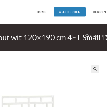
HOME
ALLE BEDDEN
BEDDEN
hout wit 120×190 cm 4FT Small 
>
Shop
>
v
🔍