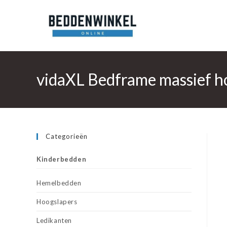
Ga
naar
inhoud
vidaXL Bedframe massief 
Categorieën
Kinderbedden
Hemelbedden
Hoogslapers
Ledikanten