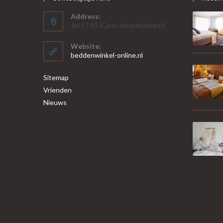
Address:
Jol 17 41 (Geen bezoekadres!)
Website:
beddenwinkel-online.nl
Sitemap
Vrienden
Nieuws