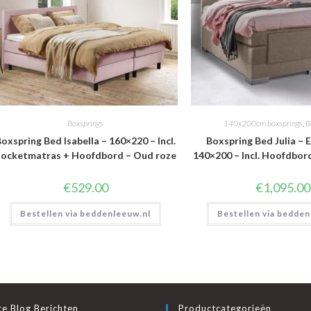
Boxsprings
140x200cm boxsprings
,
B
oxspring Bed Isabella – 160×220 – Incl.
Boxspring Bed Julia – E
ocketmatras + Hoofdbord – Oud roze
140×200 – Incl. Hoofdbor
€
529.00
€
1,095.00
Bestellen via beddenleeuw.nl
Bestellen via bedden
e Blog Berichten
Productcategorieën