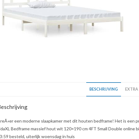
BESCHRIJVING
EXTRA
eschrijving
reÃ«er een moderne slaapkamer met dit houten bedframe! Het is een pra
idaXL Bedframe massief hout wit 120×190 cm 4FT Small Double online bij
3:59 besteld, uiterlijk woensdag in huis