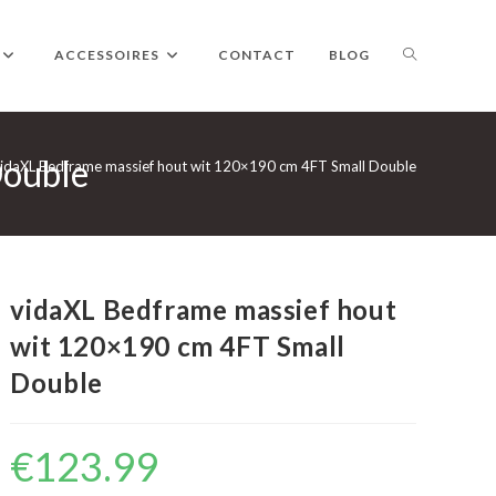
TOGGLE
ACCESSOIRES
CONTACT
BLOG
Double
WEBSITE
idaXL Bedframe massief hout wit 120×190 cm 4FT Small Double
ZOEKEN
vidaXL Bedframe massief hout
wit 120×190 cm 4FT Small
Double
€
123.99