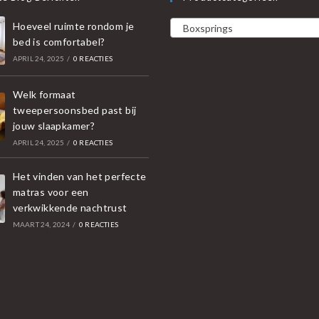
Hoeveel ruimte rondom je
Boxsprings
bed is comfortabel?
APRIL 24, 2025
/
0 REACTIES
Welk formaat
tweepersoonsbed past bij
jouw slaapkamer?
APRIL 24, 2025
/
0 REACTIES
Het vinden van het perfecte
matras voor een
verkwikkende nachtrust
MAART 24, 2024
/
0 REACTIES