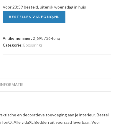
Voor 23:59 besteld, uiterlijk woensdag in huis
BESTELLEN VIA FONQ.NL
Artikelnummer:
2_698736-fonq
Categorie:
Boxsprings
 INFORMATIE
ktische en decoratieve toevoeging aan je interieur. Bestel
 fonQ. Alle vidaXL Bedden uit voorraad leverbaar. Voor