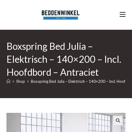
Ga
naar
inhoud
Boxspring Bed Julia –
Elektrisch – 140×200 – Incl.
Hoofdbord – Antraciet
>
Shop
>
Boxspring Bed Julia – Elektrisch – 140×200 – Incl. Hoofdbo
🔍