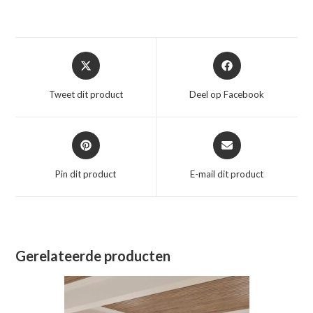
Opent
Opent
in
in
een
een
Tweet dit product
Deel op Facebook
nieuw
nieuw
venster
venster
Opent
Opent
in
in
een
een
Pin dit product
E-mail dit product
nieuw
nieuw
venster
venster
Gerelateerde producten