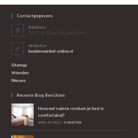
Contactgegevens
Address:
Jol 17 41 (Geen bezoekadres!)
Website:
beddenwinkel-online.nl
Sitemap
Vrienden
Nieuws
Recente Blog Berichten
Hoeveel ruimte rondom je bed is
comfortabel?
APRIL 24, 2025
/
0 REACTIES