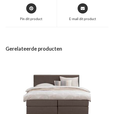
Opent
Opent
in
in
een
een
Pin dit product
E-mail dit product
nieuw
nieuw
venster
venster
Gerelateerde producten