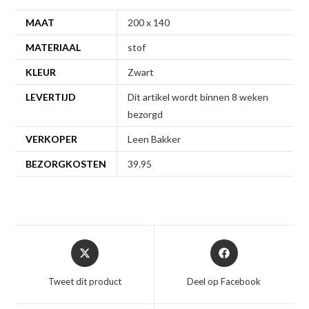
MAAT
200 x 140
MATERIAAL
stof
KLEUR
Zwart
LEVERTIJD
Dit artikel wordt binnen 8 weken
bezorgd
VERKOPER
Leen Bakker
BEZORGKOSTEN
39.95
Opent
Opent
in
in
een
een
Tweet dit product
Deel op Facebook
nieuw
nieuw
venster
venster