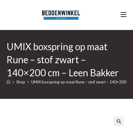
Ga
naar
inhoud
UMIX boxspring op maat
Rune – stof zwart –
140×200 cm – Leen Bakker
>
Shop
>
UMIX boxspring op maat Rune – stof zwart – 140×200 cm 
🔍