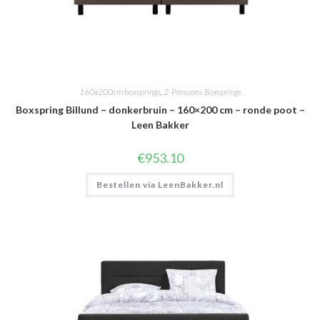
160x200cm boxsprings
,
2-Persoons Boxsprings
Boxspring Billund – donkerbruin – 160×200 cm – ronde poot –
Leen Bakker
€
953.10
Bestellen via LeenBakker.nl