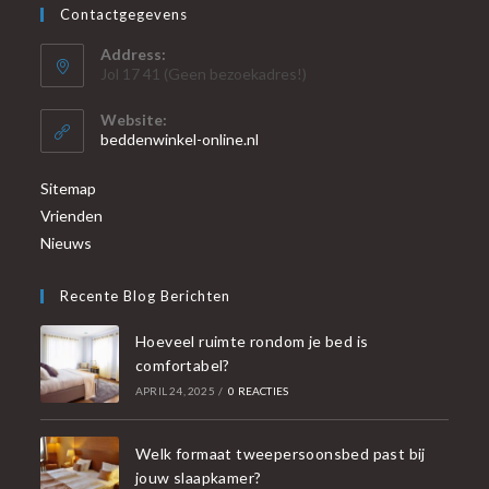
Contactgegevens
Address:
Jol 17 41 (Geen bezoekadres!)
Website:
beddenwinkel-online.nl
Sitemap
Vrienden
Nieuws
Recente Blog Berichten
Hoeveel ruimte rondom je bed is
comfortabel?
APRIL 24, 2025
/
0 REACTIES
Welk formaat tweepersoonsbed past bij
jouw slaapkamer?