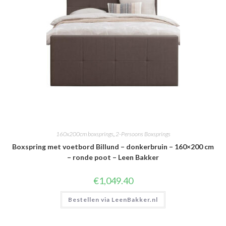
160x200cm boxsprings
,
2-Persoons Boxsprings
Boxspring met voetbord Billund – donkerbruin – 160×200 cm
– ronde poot – Leen Bakker
€
1,049.40
Bestellen via LeenBakker.nl