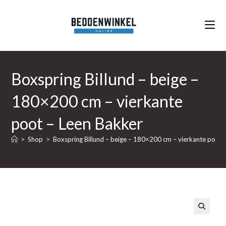
Ga
naar
inhoud
Boxspring Billund – beige –
180×200 cm – vierkante
poot – Leen Bakker
>
Shop
>
Boxspring Billund – beige – 180×200 cm – vierkante poot 
🔍