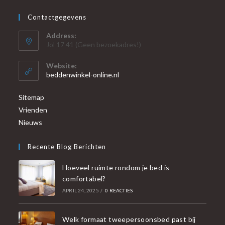
Contactgegevens
Address:
Jol 17 41 (Geen bezoekadres!)
Website:
beddenwinkel-online.nl
Sitemap
Vrienden
Nieuws
Recente Blog Berichten
Hoeveel ruimte rondom je bed is
comfortabel?
APRIL 24, 2025
/
0 REACTIES
Welk formaat tweepersoonsbed past bij