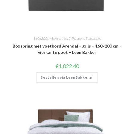
160x200cm boxsprings
,
2-Persoons Boxsprings
Boxspring met voetbord Arendal – grijs – 160×200 cm –
vierkante poot – Leen Bakker
€
1,022.40
Bestellen via LeenBakker.nl