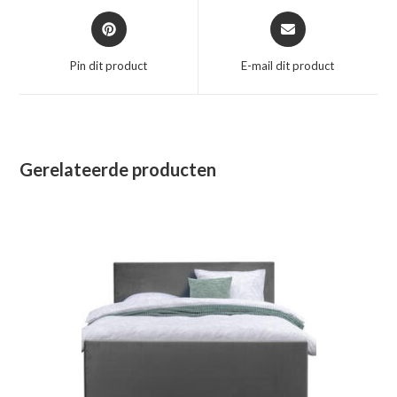
Opent
Opent
in
in
een
een
Pin dit product
E-mail dit product
nieuw
nieuw
venster
venster
Gerelateerde producten