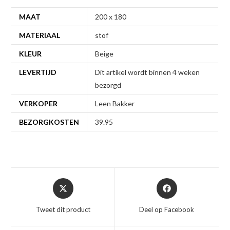
MAAT
200 x 180
MATERIAAL
stof
KLEUR
Beige
LEVERTIJD
Dit artikel wordt binnen 4 weken
bezorgd
VERKOPER
Leen Bakker
BEZORGKOSTEN
39.95
Opent
Opent
in
in
een
een
Tweet dit product
Deel op Facebook
nieuw
nieuw
venster
venster