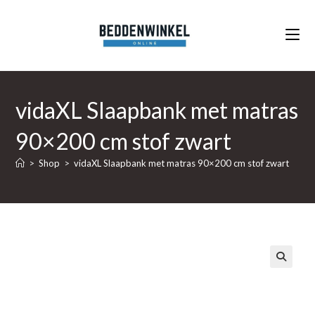
Ga
naar
inhoud
vidaXL Slaapbank met matras
90×200 cm stof zwart
>
Shop
>
vidaXL Slaapbank met matras 90×200 cm stof zwart
🔍