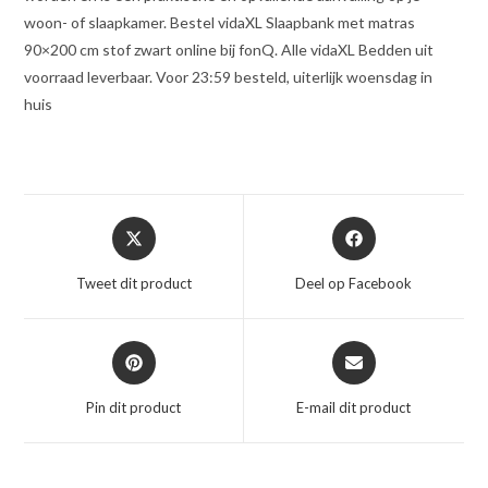
woon- of slaapkamer. Bestel vidaXL Slaapbank met matras
90×200 cm stof zwart online bij fonQ. Alle vidaXL Bedden uit
voorraad leverbaar. Voor 23:59 besteld, uiterlijk woensdag in
huis
Opent
Opent
in
in
een
een
Tweet dit product
Deel op Facebook
nieuw
nieuw
venster
venster
Opent
Opent
in
in
een
een
Pin dit product
E-mail dit product
nieuw
nieuw
venster
venster