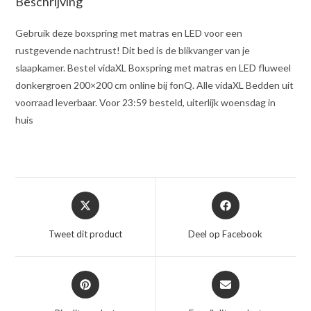
Beschrijving
Gebruik deze boxspring met matras en LED voor een
rustgevende nachtrust! Dit bed is de blikvanger van je
slaapkamer. Bestel vidaXL Boxspring met matras en LED fluweel
donkergroen 200×200 cm online bij fonQ. Alle vidaXL Bedden uit
voorraad leverbaar. Voor 23:59 besteld, uiterlijk woensdag in
huis
Opent
Opent
in
in
een
een
Tweet dit product
Deel op Facebook
nieuw
nieuw
venster
venster
Opent
Opent
in
in
een
een