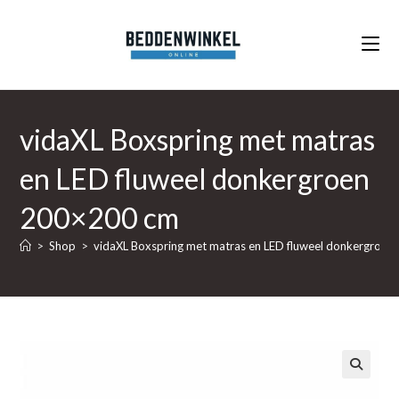
Ga
naar
inhoud
vidaXL Boxspring met matras
en LED fluweel donkergroen
200×200 cm
>
Shop
>
vidaXL Boxspring met matras en LED fluweel donkergroe
🔍