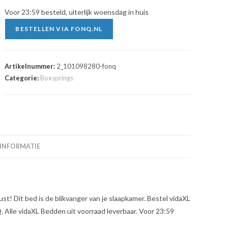
Voor 23:59 besteld, uiterlijk woensdag in huis
BESTELLEN VIA FONQ.NL
Artikelnummer:
2_101098280-fonq
Categorie:
Boxsprings
 INFORMATIE
! Dit bed is de blikvanger van je slaapkamer. Bestel vidaXL
 Alle vidaXL Bedden uit voorraad leverbaar. Voor 23:59