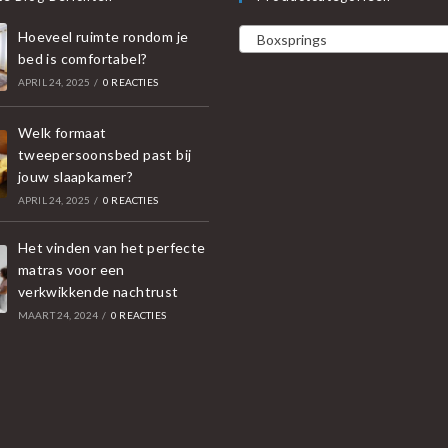
Hoeveel ruimte rondom je
Boxsprings
bed is comfortabel?
APRIL 24, 2025
/
0 REACTIES
Welk formaat
tweepersoonsbed past bij
jouw slaapkamer?
APRIL 24, 2025
/
0 REACTIES
Het vinden van het perfecte
matras voor een
verkwikkende nachtrust
MAART 24, 2024
/
0 REACTIES