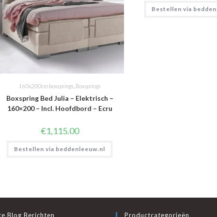
Bestellen via bedden
160x200cm boxsprings
,
Boxsprings
Boxspring Bed Julia – Elektrisch –
160×200 – Incl. Hoofdbord – Ecru
€
1,115.00
Bestellen via beddenleeuw.nl
e Blog Berichten
Productcategorieën