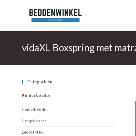
Ga
naar
inhoud
vidaXL Boxspring met matr
Categorieën
Kinderbedden
Hemelbedden
Hoogslapers
Ledikanten