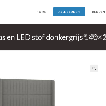
HOME
ALLE BEDDEN
BEDDEN
as en LED stof donkergrijs 140×
>
Shop
>
v
🔍