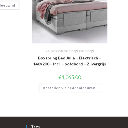
leeuw.nl
140x200cm boxsprings
,
Boxsprings
Boxspring Bed Julia – Elektrisch –
140×200 – Incl. Hoofdbord – Zilvergrijs
€
1,065.00
Bestellen via beddenleeuw.nl
Tags