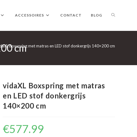
TOGGLE
ACCESSOIRES
CONTACT
BLOG
200 cm
WEBSITE
idaXL Boxspring met matras en LED stof donkergrijs 140×200 cm
ZOEKEN
vidaXL Boxspring met matras
en LED stof donkergrijs
140×200 cm
€
577.99