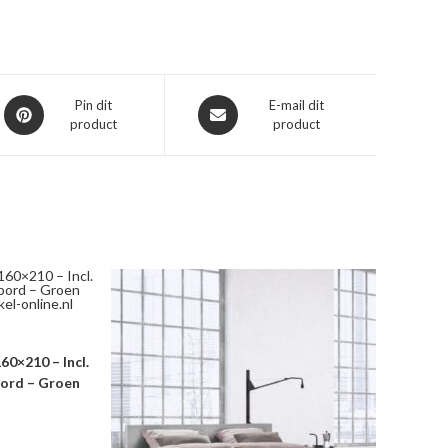
Opent
Opent
Pin dit
E-mail dit
product
product
in
in
een
een
nieuw
nieuw
venster
venster
60×210 – Incl.
ord – Groen