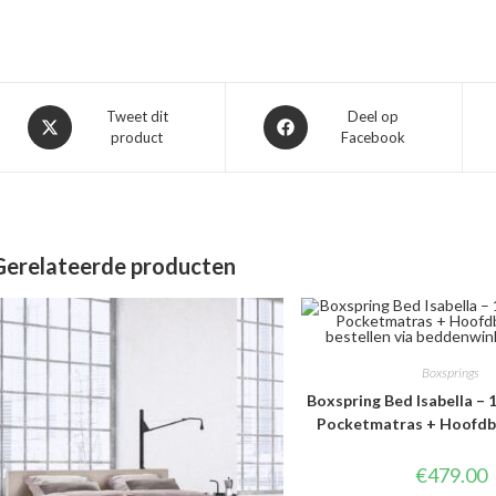
Opent
Opent
Tweet dit
Deel op
product
Facebook
in
in
een
een
nieuw
nieuw
venster
venster
Gerelateerde producten
Boxsprings
Boxspring Bed Isabella – 1
Pocketmatras + Hoofdb
€
479.00