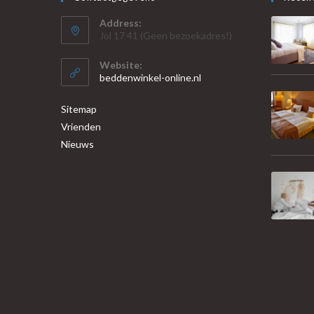
Address:
Jol 17 41 (Geen bezoekadres!)
Website:
beddenwinkel-online.nl
Sitemap
Vrienden
Nieuws