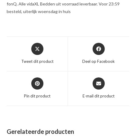
fonQ. Alle vidaXL Bedden uit voorraad leverbaar. Voor 23:59
besteld, uiterlijk woensdag in huis
Opent
Opent
in
in
een
een
Tweet dit product
Deel op Facebook
nieuw
nieuw
venster
venster
Opent
Opent
in
in
een
een
Pin dit product
E-mail dit product
nieuw
nieuw
venster
venster
Gerelateerde producten