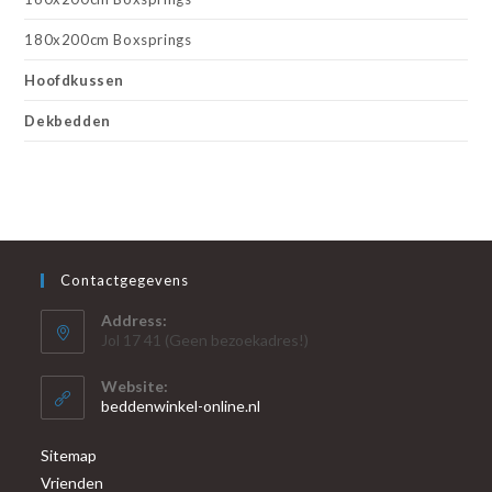
180x200cm Boxsprings
Hoofdkussen
Dekbedden
Contactgegevens
Address:
Jol 17 41 (Geen bezoekadres!)
Website:
beddenwinkel-online.nl
Sitemap
Vrienden