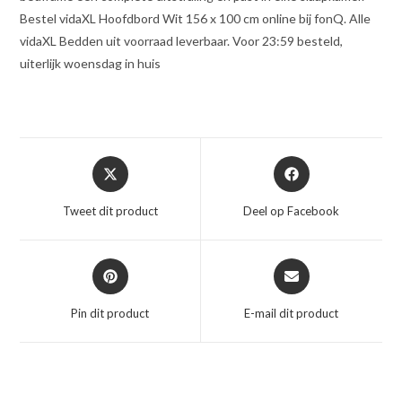
Bestel vidaXL Hoofdbord Wit 156 x 100 cm online bij fonQ. Alle
vidaXL Bedden uit voorraad leverbaar. Voor 23:59 besteld,
uiterlijk woensdag in huis
Opent
Opent
in
in
een
een
Tweet dit product
Deel op Facebook
nieuw
nieuw
venster
venster
Opent
Opent
in
in
een
een
Pin dit product
E-mail dit product
nieuw
nieuw
venster
venster