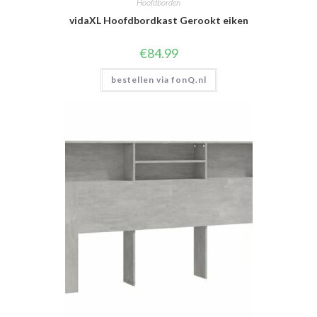
Hoofdborden
vidaXL Hoofdbordkast Gerookt eiken
€
84.99
bestellen via fonQ.nl