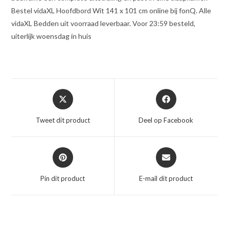
Bestel vidaXL Hoofdbord Wit 141 x 101 cm online bij fonQ. Alle
vidaXL Bedden uit voorraad leverbaar. Voor 23:59 besteld,
uiterlijk woensdag in huis
Opent
Opent
in
in
een
een
Tweet dit product
Deel op Facebook
nieuw
nieuw
venster
venster
Opent
Opent
in
in
een
een
Pin dit product
E-mail dit product
nieuw
nieuw
venster
venster