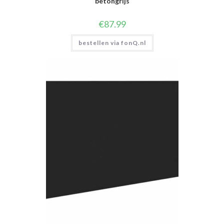
betongrijs
€
87.99
bestellen via fonQ.nl