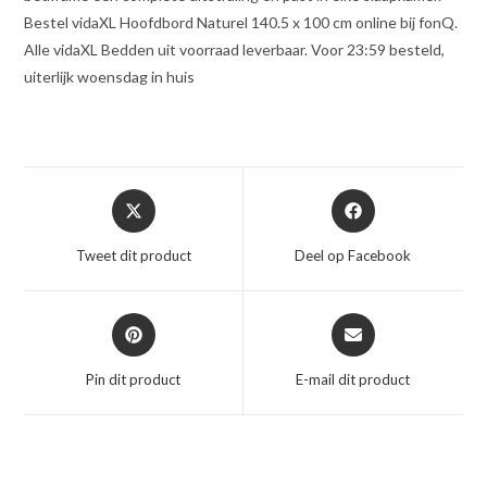
Bestel vidaXL Hoofdbord Naturel 140.5 x 100 cm online bij fonQ.
Alle vidaXL Bedden uit voorraad leverbaar. Voor 23:59 besteld,
uiterlijk woensdag in huis
Opent
Opent
in
in
een
een
Tweet dit product
Deel op Facebook
nieuw
nieuw
venster
venster
Opent
Opent
in
in
een
een
Pin dit product
E-mail dit product
nieuw
nieuw
venster
venster